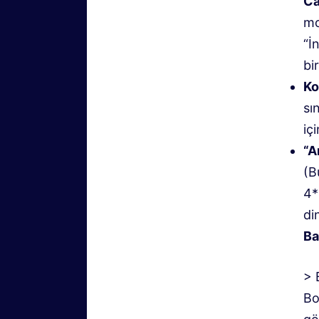
Ca
mo
“İ
bir
Ko
sı
içi
“A
(B
4*
di
Ba
> 
Bo