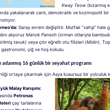
Kway Teow
(kızarmış e
ında yakalanarak canlı, demokratik ve kozmopolit bir
nsıtıyor.
rneo’da:
Saray evreni değiştirir. Mutfak “vahşi” hale g
dını alıyoruz
Manok Pansoh
(orman otlarıyla bambud
irilmiş tavuk) veya çıtır eğrelti otu filizleri (
Midin
). To
r gastronomi, çiğ ve hoş kokulu.
 adanmış 16 günlük bir seyahat programı
liği ortaya çıkarmak için Asya kusursuz bir yolculuk k
yük Malay Karışımı:
asında
Petronas
leleri
çay tarlalarına