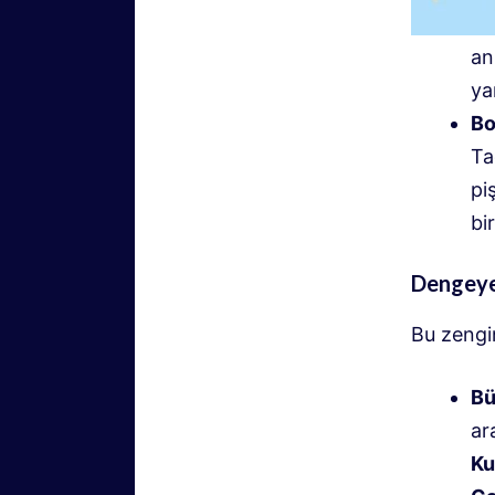
an
ya
Bo
Ta
piş
bi
Dengeye
Bu zengin
Bü
ar
Ku