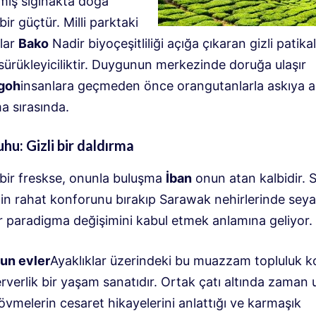
ış sığınakta doğa
ir güçtür. Milli parktaki
lar
Bako
Nadir biyoçeşitliliği açığa çıkaran gizli patika
sürükleyiciliktir. Duygunun merkezinde doruğa ulaşır
goh
insanlara geçmeden önce orangutanlarla askıya al
a sırasında.
uhu: Gizli bir daldırma
 bir freskse, onunla buluşma
İban
onun atan kalbidir.
inin rahat konforunu bırakıp Sarawak nehirlerinde sey
r paradigma değişimini kabul etmek anlamına geliyor.
un evler
Ayaklıklar üzerindeki bu muazzam topluluk ko
rverlik bir yaşam sanatıdır. Ortak çatı altında zaman 
vmelerin cesaret hikayelerini anlattığı ve karmaşık