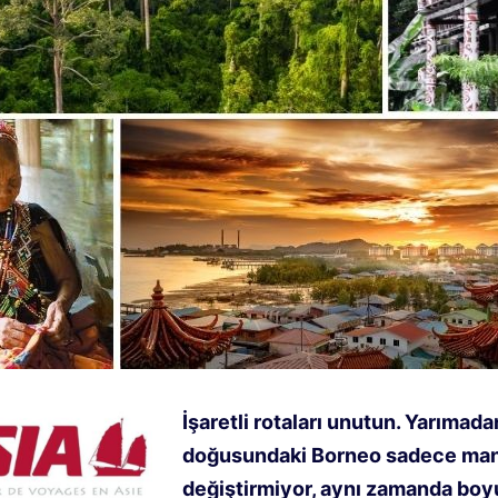
İşaretli rotaları unutun. Yarımada
doğusundaki Borneo sadece man
değiştirmiyor, aynı zamanda boy