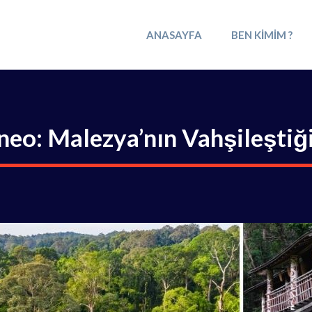
ANASAYFA
BEN KIMIM ?
neo: Malezya’nın Vahşileştiği