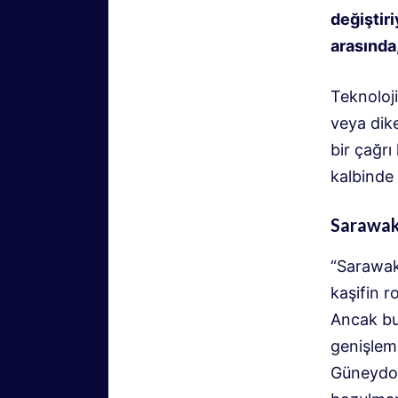
değiştiri
arasında,
Teknoloj
veya dike
bir çağr
kalbinde
Sarawak:
“Sarawak’
kaşifin r
Ancak bu,
genişlem
Güneydoğ