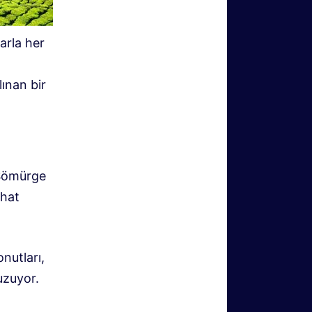
larla her
ınan bir
 Sömürge
ahat
nutları,
uzuyor.