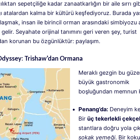
ıktan sepetçiliğe kadar zanaatkarlığın bir aile sırrı gib
ğı atalardan kalma bir kültürü keşfediyoruz. Burada ya
laşmak, insan ile birincil orman arasındaki simbiyozu
gelir. Seyahate orijinal tanımını geri veren şey, turist
ndan korunan bu özgünlüktür: paylaşım.
dyssey: Trishaw’dan Ormana
Meraklı gezgin bu güze
büyük gastronomik
boşluğundan memnun k
Penang’da:
Deneyim ken
Bir
üç tekerlekli çekçe
stantlara doğru yola çı
sokak yemeği
. Bir koku