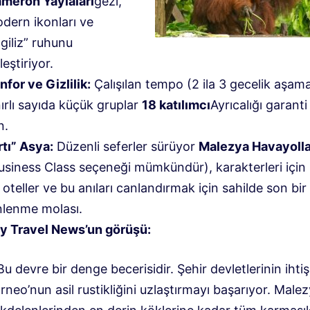
meron Yaylaları
gezi,
dern ikonları ve
ngiliz” ruhunu
leştiriyor.
nfor ve Gizlilik:
Çalışılan tempo (2 ila 3 gecelik aşama
nırlı sayıda küçük gruplar
18 katılımcı
Ayrıcalığı garant
n.
rtı” Asya:
Düzenli seferler sürüyor
Malezya Havayolla
usiness Class seçeneği mümkündür), karakterleri için 
 oteller ve bu anıları canlandırmak için sahilde son bir
nlenme molası.
y Travel News’un görüşü:
Bu devre bir denge becerisidir. Şehir devletlerinin ihtiş
rneo’nun asil rustikliğini uzlaştırmayı başarıyor. Malez