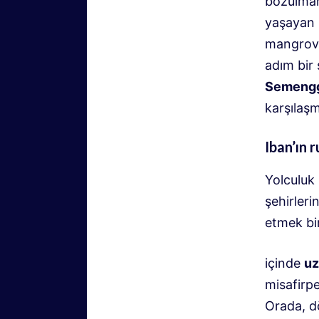
bozulmam
yaşayan b
mangrov
adım bir 
Semeng
karşılaşm
Iban’ın r
Yolculuk
şehirler
etmek bi
içinde
uz
misafirpe
Orada, dö