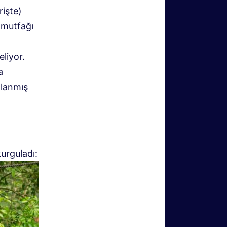
rişte)
 mutfağı
eliyor.
a
planmış
urguladı: