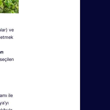
lar) ve
i etmek
rı
seçilen
amı ile
ya’yı