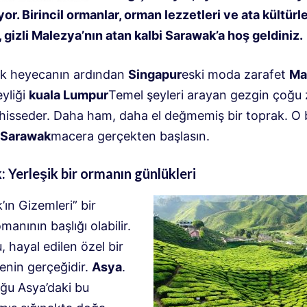
yor. Birincil ormanlar, orman lezzetleri ve ata kültürle
 gizli Malezya’nın atan kalbi Sarawak’a hoş geldiniz.
ik heyecanın ardından
Singapur
eski moda zarafet
Ma
yliği
kuala Lumpur
Temel şeyleri arayan gezgin çoğu
ı hisseder. Daha ham, daha el değmemiş bir toprak. O 
Sarawak
macera gerçekten başlasın.
 Yerleşik bir ormanın günlükleri
ın Gizemleri” bir
omanının başlığı olabilir.
 hayal edilen özel bir
enin gerçeğidir.
Asya
.
u Asya’daki bu