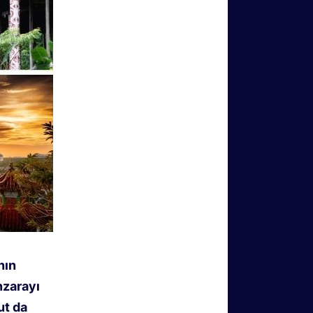
nın
zarayı
ut da