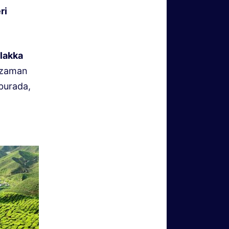
ri
lakka
 zaman
burada,