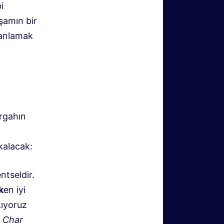
i
şamın bir
 anlamak
rgahın
alacak:
tseldir.
k
en iyi
kıyoruz
Char