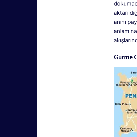
dokumacıl
aktarıldı
anını pay
anlamına 
akışları
Gurme O