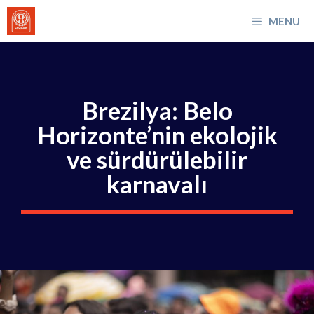
İçeriğe
MENU
atla
Brezilya: Belo
Horizonte’nin ekolojik
ve sürdürülebilir
karnavalı