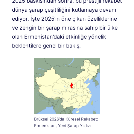
2025 baskısından sonra, bu prestijli rekabet
dünya şarap çeşitliliğini kutlamaya devam
ediyor. İşte 2025’in öne çıkan özelliklerine
ve zengin bir şarap mirasına sahip bir ülke
olan Ermenistan’daki etkinliğe yönelik
beklentilere genel bir bakış.
Brüksel 2026’da Küresel Rekabet:
Ermenistan, Yeni Şarap Yıldızı