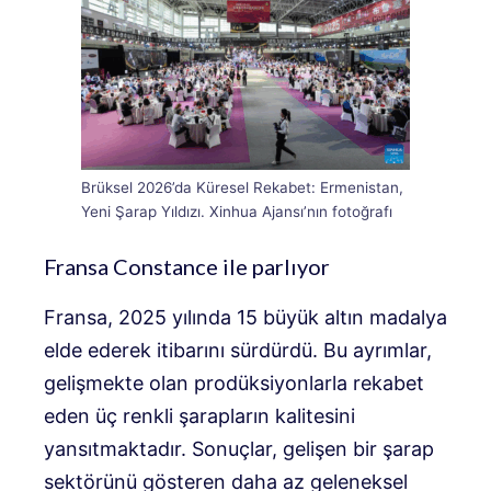
Brüksel 2026’da Küresel Rekabet: Ermenistan,
Yeni Şarap Yıldızı. Xinhua Ajansı’nın fotoğrafı
Fransa Constance ile parlıyor
Fransa, 2025 yılında 15 büyük altın madalya
elde ederek itibarını sürdürdü. Bu ayrımlar,
gelişmekte olan prodüksiyonlarla rekabet
eden üç renkli şarapların kalitesini
yansıtmaktadır. Sonuçlar, gelişen bir şarap
sektörünü gösteren daha az geleneksel