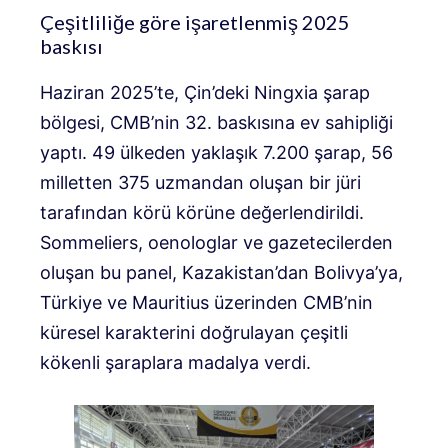
Çeşitliliğe göre işaretlenmiş 2025
baskısı
Haziran 2025’te, Çin’deki Ningxia şarap
bölgesi, CMB’nin 32. baskısına ev sahipliği
yaptı. 49 ülkeden yaklaşık 7.200 şarap, 56
milletten 375 uzmandan oluşan bir jüri
tarafından körü körüne değerlendirildi.
Sommeliers, oenologlar ve gazetecilerden
oluşan bu panel, Kazakistan’dan Bolivya’ya,
Türkiye ve Mauritius üzerinden CMB’nin
küresel karakterini doğrulayan çeşitli
kökenli şaraplara madalya verdi.