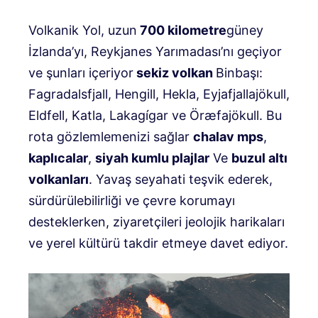
Volkanik Yol, uzun
700 kilometre
güney
İzlanda’yı, Reykjanes Yarımadası’nı geçiyor
ve şunları içeriyor
sekiz volkan
Binbaşı:
Fagradalsfjall, Hengill, Hekla, Eyjafjallajökull,
Eldfell, Katla, Lakagígar ve Öræfajökull. Bu
rota gözlemlemenizi sağlar
cha
lav mps
,
kaplıcalar
,
siyah kumlu plajlar
Ve
buzul altı
volkanları
. Yavaş seyahati teşvik ederek,
sürdürülebilirliği ve çevre korumayı
desteklerken, ziyaretçileri jeolojik harikaları
ve yerel kültürü takdir etmeye davet ediyor.