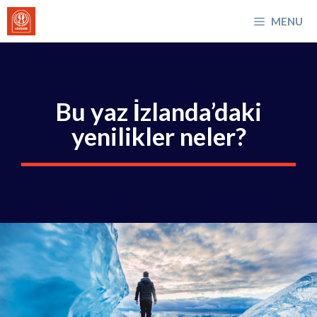
İçeriğe
MENU
atla
Bu yaz İzlanda’daki
yenilikler neler?