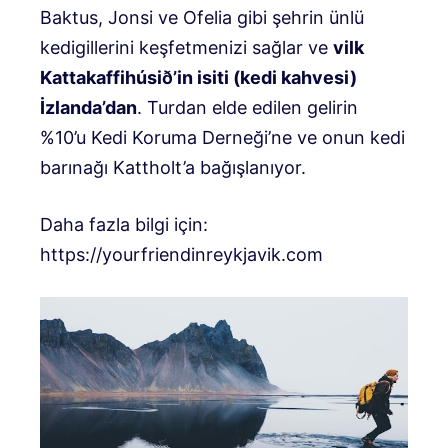
Baktus, Jonsi ve Ofelia gibi şehrin ünlü
kedigillerini keşfetmenizi sağlar ve
v
ilk
Kattakaffihúsið’in isiti
(kedi kahvesi)
İzlanda’dan
. Turdan elde edilen gelirin
%10’u Kedi Koruma Derneği’ne ve onun kedi
barınağı Kattholt’a bağışlanıyor.
Daha fazla bilgi için:
https://yourfriendinreykjavik.com