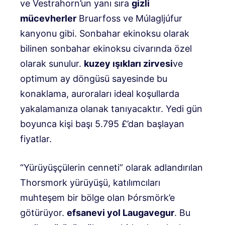
ve Vestrahorn’un yanı sıra
gizli
mücevherler
Bruarfoss ve Múlagljúfur
kanyonu gibi. Sonbahar ekinoksu olarak
bilinen sonbahar ekinoksu civarında özel
olarak sunulur.
kuzey ışıkları zirvesi
ve
optimum ay döngüsü sayesinde bu
konaklama, auroraları ideal koşullarda
yakalamanıza olanak tanıyacaktır. Yedi gün
boyunca kişi başı 5.795 £’dan başlayan
fiyatlar.
“Yürüyüşçülerin cenneti” olarak adlandırılan
Thorsmork yürüyüşü, katılımcıları
muhteşem bir bölge olan Þórsmörk’e
götürüyor.
efsanevi
yol
Laugavegur
. Bu