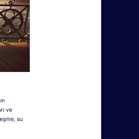
ın
rı ve
çeşme, su
.