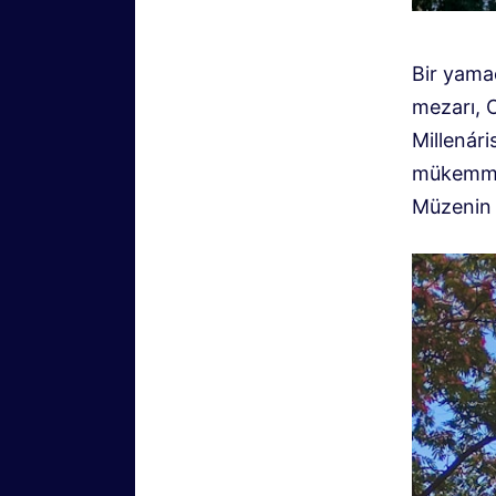
Bir yama
mezarı, O
Millenári
mükemmel
Müzenin B