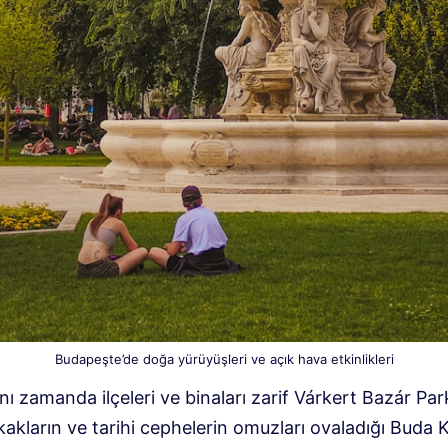
Budapeşte’de doğa yürüyüşleri ve açık hava etkinlikleri
ı zamanda ilçeleri ve binaları zarif Várkert Bazár Par
kakların ve tarihi cephelerin omuzları ovaladığı Buda K