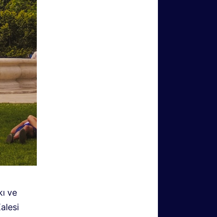
kı ve
alesi