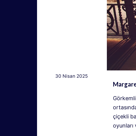
30 Nisan 2025
Margaret
Görkemli
ortasında
çiçekli b
oyunları 