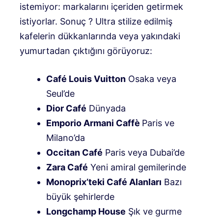
istemiyor: markalarını içeriden getirmek
istiyorlar. Sonuç ? Ultra stilize edilmiş
kafelerin dükkanlarında veya yakındaki
yumurtadan çıktığını görüyoruz:
Café Louis Vuitton
Osaka veya
Seul’de
Dior Café
Dünyada
Emporio Armani Caffè
Paris ve
Milano’da
Occitan Café
Paris veya Dubai’de
Zara Café
Yeni amiral gemilerinde
Monoprix’teki Café Alanları
Bazı
büyük şehirlerde
Longchamp House
Şık ve gurme