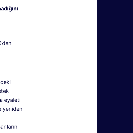
adığını
0’den
ndeki
stek
a eyaleti
e yeniden
şanların