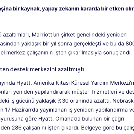
şina bir kaynak, yapay zekanın kararda bir etken olm
 azaltımları, Marriott’un şirket genelindeki yeniden
sından yaklaşık bir yıl sonra gerçekleşti ve bu da 80
el merkez çalışanının işten çıkarılmasıyla sonuçlandı.
ten destek merkezini azaltmıştı
ayında Hyatt, Amerika Kıtası Küresel Yardım Merkezi’
nları yeniden yapılandırarak müşteri hizmetleri ve de
deki iş gücünü yaklaşık %30 oranında azalttı. Nebrask
an 17 Haziran’da yayınlanan iş yeniden yapılandırma v
uyurusuna göre Hyatt, Omaha’da bulunan bir çağrı
en 286 çalışanını işten çıkardı. Belgeye göre bu çalı