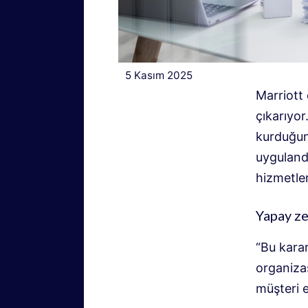
5 Kasım 2025
Marriott 
çıkarıyor
kurduğunu
uygulandı
hizmetler
Yapay z
“Bu kara
organizas
müşteri e