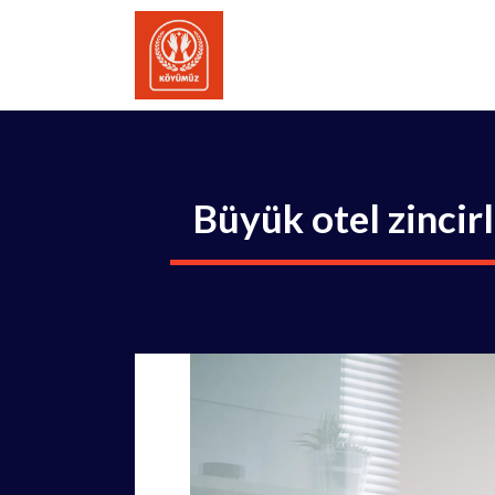
İçeriğe
atla
Büyük otel zincirl