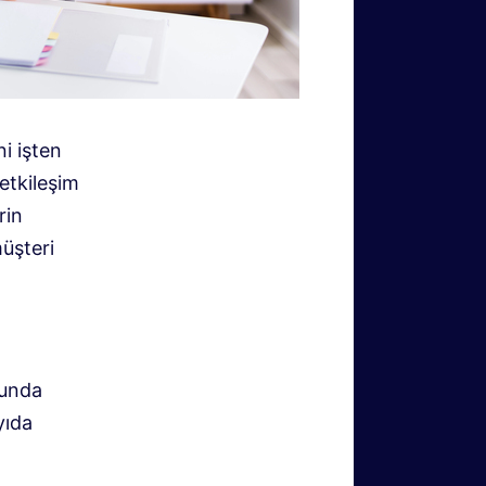
ni işten
 etkileşim
rin
müşteri
cunda
yıda