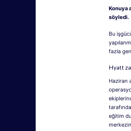
Konuya a
söyledi.
Bu işgücü
yapılanma
fazla gen
Hyatt za
Haziran 
operasyo
ekiplerin
tarafınd
eğitim d
merkezind