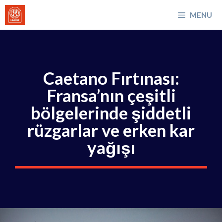
İçeriğe
MENU
atla
Caetano Fırtınası:
Fransa’nın çeşitli
bölgelerinde şiddetli
rüzgarlar ve erken kar
yağışı