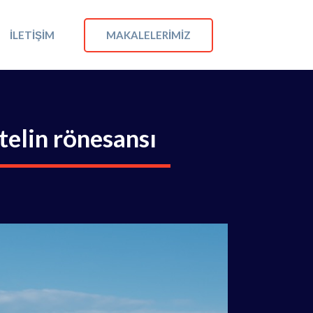
MAKALELERIMIZ
İLETIŞIM
telin rönesansı