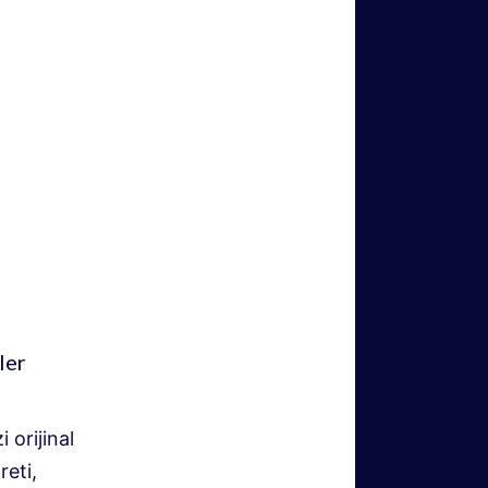
ler
 orijinal
eti,