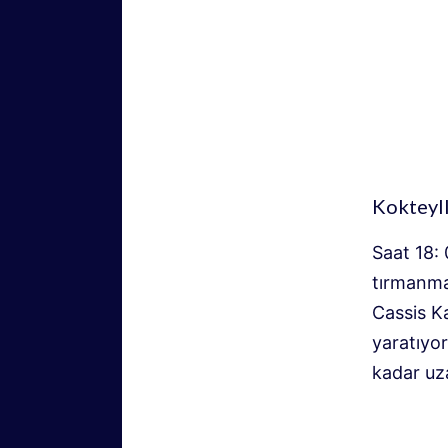
Kokteyll
Saat 18: 
tırmanmay
Cassis Ka
yaratıyor
kadar uza