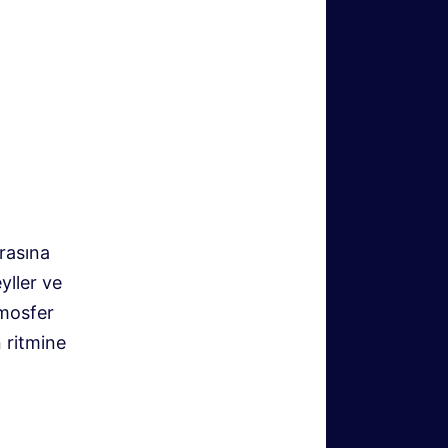
erasına
yller ve
tmosfer
 ritmine