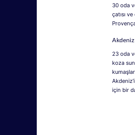
30 oda ve
çatısı ve
Provençal
Akdeniz 
23 oda ve
koza sun
kumaşlar,
Akdeniz’
için bir d