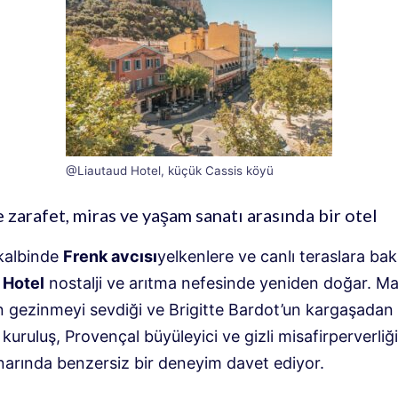
@Liautaud Hotel, küçük Cassis köyü
e zarafet, miras ve yaşam sanatı arasında bir otel
kalbinde
Frenk avcısı
yelkenlere ve canlı teraslara ba
 Hotel
nostalji ve arıtma nefesinde yeniden doğar. Ma
n gezinmeyi sevdiği ve Brigitte Bardot’un kargaşadan 
 kuruluş, Provençal büyüleyici ve gizli misafirperverliği 
narında benzersiz bir deneyim davet ediyor.