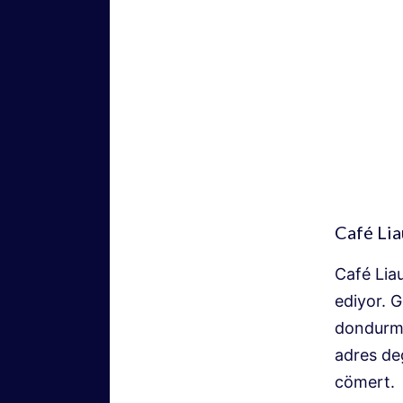
Café Lia
Café Lia
ediyor. G
dondurma
adres değ
cömert.