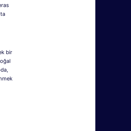
eras
ita
ek bir
doğal
oda,
ünmek