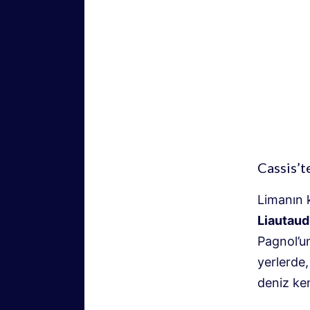
Cassis’t
Limanın 
Liautaud
Pagnol’u
yerlerde,
deniz ke