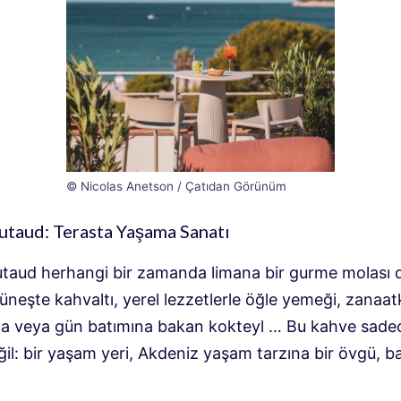
© Nicolas Anetson / Çatıdan Görünüm
utaud: Terasta Yaşama Sanatı
utaud herhangi bir zamanda limana bir gurme molası 
üneşte kahvaltı, yerel lezzetlerle öğle yemeği, zanaat
 veya gün batımına bakan kokteyl … Bu kahve sadec
il: bir yaşam yeri, Akdeniz yaşam tarzına bir övgü, ba