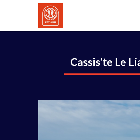
İçeriğe
atla
Cassis’te Le L