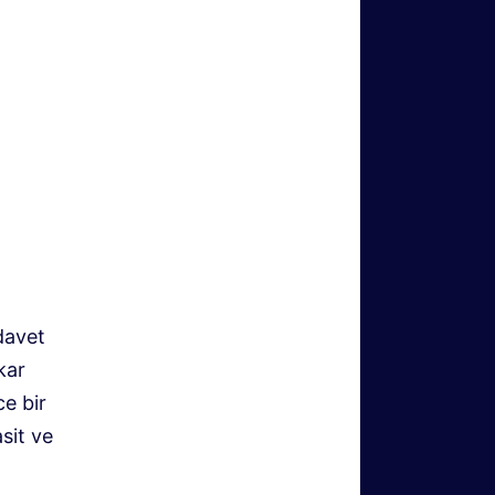
davet
kar
e bir
sit ve