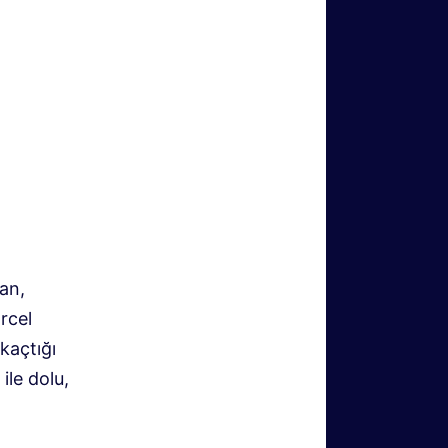
kan,
rcel
kaçtığı
ile dolu,