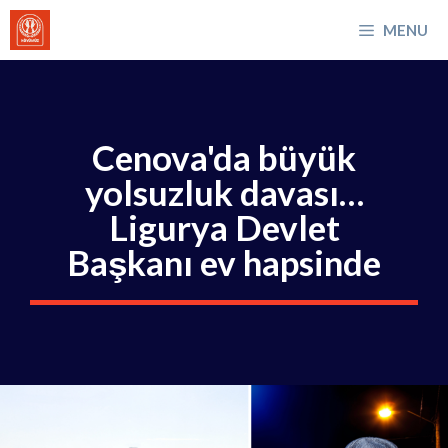
İçeriğe
MENU
atla
Cenova'da büyük
yolsuzluk davası…
Ligurya Devlet
Başkanı ev hapsinde