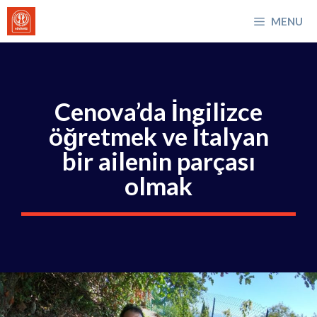
İçeriğe
MENU
atla
Cenova’da İngilizce
öğretmek ve İtalyan
bir ailenin parçası
olmak