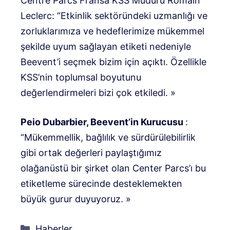
Centre Parcs Fransa KSS Müdürü Romain
Leclerc: “Etkinlik sektöründeki uzmanlığı ve
zorluklarımıza ve hedeflerimize mükemmel
şekilde uyum sağlayan etiketi nedeniyle
Beevent’i seçmek bizim için açıktı. Özellikle
KSS’nin toplumsal boyutunu
değerlendirmeleri bizi çok etkiledi. »
Peio Dubarbier, Beevent’in Kurucusu
:
“Mükemmellik, bağlılık ve sürdürülebilirlik
gibi ortak değerleri paylaştığımız
olağanüstü bir şirket olan Center Parcs’ı bu
etiketleme sürecinde desteklemekten
büyük gurur duyuyoruz. »
Kategoriler
Haberler