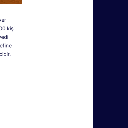
yer
0 kişi
yedi
efine
idir.