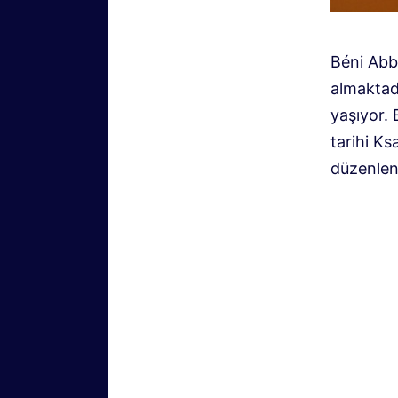
Béni Abb
almaktad
yaşıyor. 
tarihi K
düzenlene