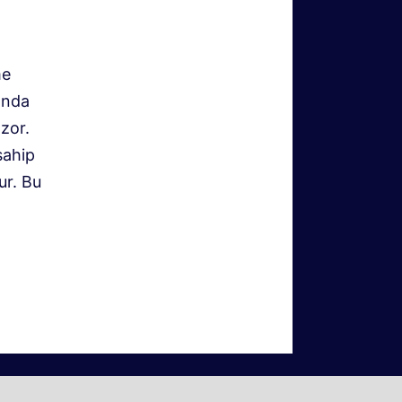
me
anda
zor.
sahip
ur. Bu