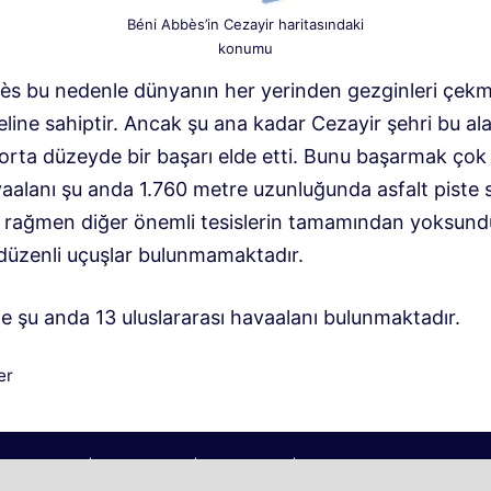
Béni Abbès’in Cezayir haritasındaki
konumu
ès bu nedenle dünyanın her yerinden gezginleri çek
line sahiptir. Ancak şu ana kadar Cezayir şehri bu al
orta düzeyde bir başarı elde etti. Bunu başarmak çok 
vaalanı şu anda 1.760 metre uzunluğunda asfalt piste 
 rağmen diğer önemli tesislerin tamamından yoksund
düzenli uçuşlar bulunmamaktadır.
e şu anda 13 uluslararası havaalanı bulunmaktadır.
iler
er
2026 | Köyümüz © | Gezi Blogu | Köyümü
z@aol.com