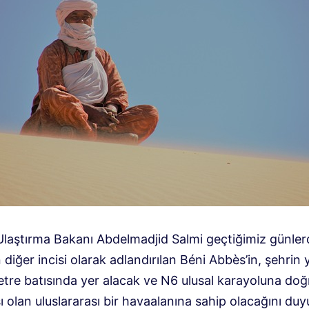
Ulaştırma Bakanı Abdelmadjid Salmi geçtiğimiz günler
 diğer incisi olarak adlandırılan Béni Abbès’in, şehrin 
etre batısında yer alacak ve N6 ulusal karayoluna do
ı olan uluslararası bir havaalanına sahip olacağını duy