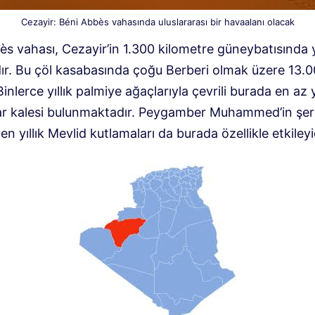
Cezayir: Béni Abbès vahasında uluslararası bir havaalanı olacak
ès vahası, Cezayir’in 1.300 kilometre güneybatısında 
ır. Bu çöl kasabasında çoğu Berberi olmak üzere 13.00
Binlerce yıllık palmiye ağaçlarıyla çevrili burada en az 
sar kalesi bulunmaktadır. Peygamber Muhammed’in şer
n yıllık Mevlid kutlamaları da burada özellikle etkileyic