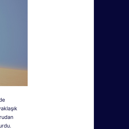
de
yaklaşık
ğrudan
urdu.