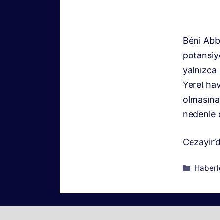
Béni Abb
potansiye
yalnızca 
Yerel ha
olmasına
nedenle 
Cezayir’d
Kategor
Haberl