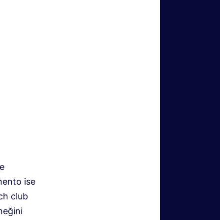
le
mento ise
ch club
neğini