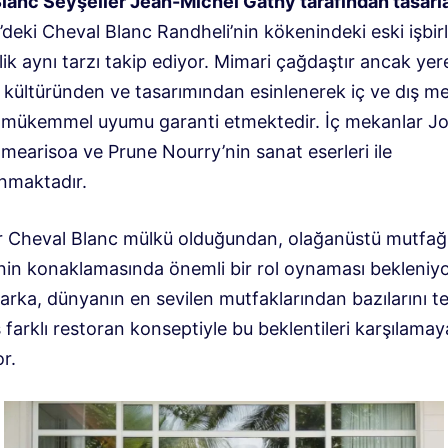
lanc Seyşeller Jean-Michel Gathy tarafından tasarl
’deki Cheval Blanc Randheli’nin kökenindeki eski işbirl
lik aynı tarzı takip ediyor. Mimari çağdaştır ancak yer
r kültüründen ve tasarımından esinlenerek iç ve dış m
 mükemmel uyumu garanti etmektedir. İç mekanlar Jo
mearisoa ve Prune Nourry’nin sanat eserleri ile
nmaktadır.
ir Cheval Blanc mülkü olduğundan, olağanüstü mutfağ
inin konaklamasında önemli bir rol oynaması bekleniy
arka, dünyanın en sevilen mutfaklarından bazılarını t
farklı restoran konseptiyle bu beklentileri karşılamay
r.