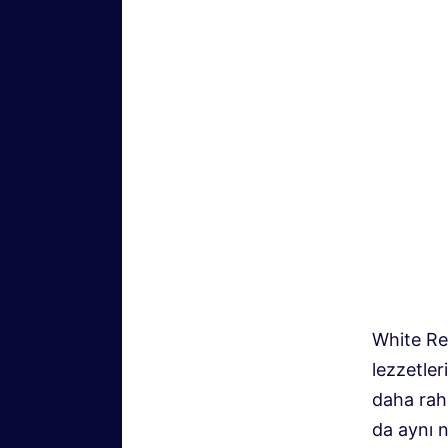
White Re
lezzetler
daha rah
da aynı 