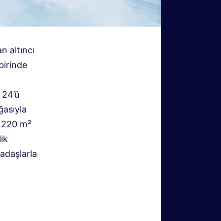
n altıncı
birinde
 24’ü
ğasıyla
i 220 m²
ik
kadaşlarla