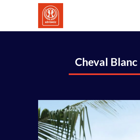
İçeriğe
atla
Cheval Blanc 