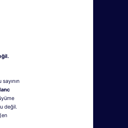
ğil.
u sayının
lanc
büyüme
u değil.
 (en