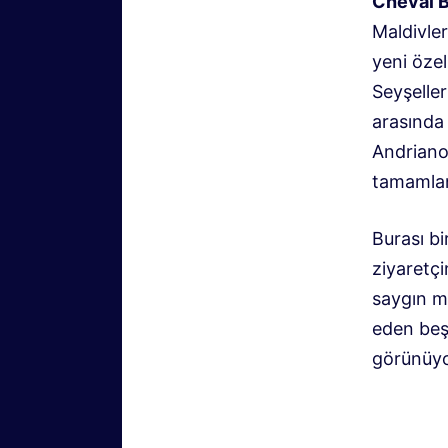
Cheval B
Maldivler
yeni özel
Seyşelle
arasında
Andriano
tamamla
Burası b
ziyaretç
saygın m
eden beş 
görünüyo