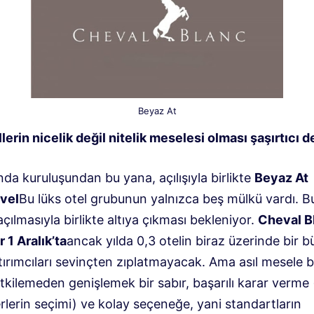
Beyaz At
lerin nicelik değil nitelik meselesi olması şaşırtıcı de
nda kuruluşundan bu yana, açılışıyla birlikte
Beyaz At
vel
Bu lüks otel grubunun yalnızca beş mülkü vardı. B
çılmasıyla birlikte altıya çıkması bekleniyor.
Cheval B
 1 Aralık’ta
ancak yılda 0,3 otelin biraz üzerinde bir 
tırımcıları sevinçten zıplatmayacak. Ama asıl mesele b
etkilemeden genişlemek bir sabır, başarılı karar verme
lerin seçimi) ve kolay seçeneğe, yani standartların