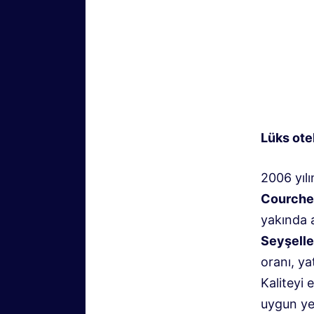
Lüks otel
2006 yılı
Courche
yakında a
Seyşeller
oranı, ya
Kaliteyi 
uygun yer