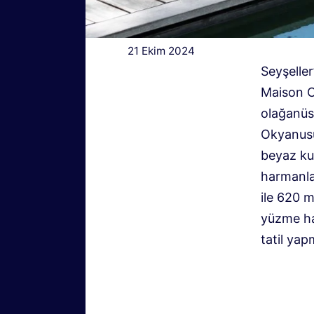
21 Ekim 2024
Seyşeller
Maison C
olağanüst
Okyanusu
beyaz kum
harmanlan
ile 620 m
yüzme hav
tatil yap