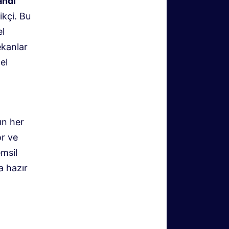
andı
ikçi. Bu
el
ekanlar
el
ın her
or ve
emsil
a hazır