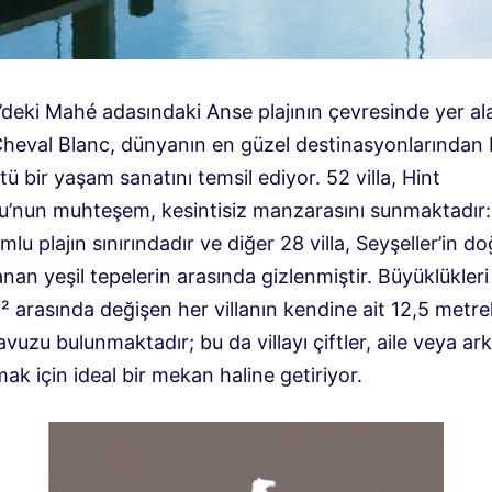
’deki Mahé adasındaki Anse plajının çevresinde yer ala
heval Blanc, dünyanın en güzel destinasyonlarından 
ü bir yaşam sanatını temsil ediyor. 52 villa, Hint
’nun muhteşem, kesintisiz manzarasını sunmaktadır:
lu plajın sınırındadır ve diğer 28 villa, Seyşeller’in do
an yeşil tepelerin arasında gizlenmiştir. Büyüklükler
² arasında değişen her villanın kendine ait 12,5 metrel
uzu bulunmaktadır; bu da villayı çiftler, aile veya ar
mak için ideal bir mekan haline getiriyor.