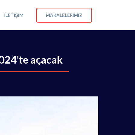
MAKALELERIMIZ
İLETIŞIM
2024’te açacak