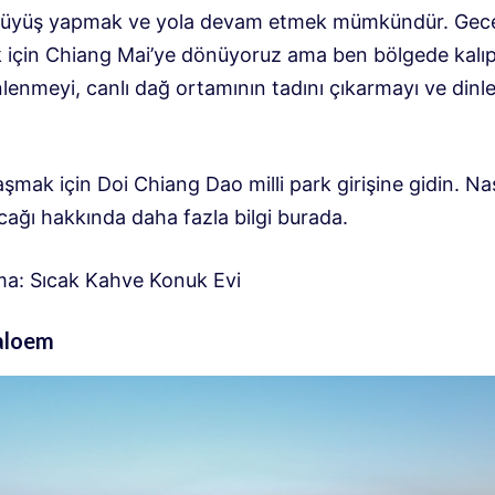
rüyüş yapmak ve yola devam etmek mümkündür. Gec
 için Chiang Mai’ye dönüyoruz ama ben bölgede kalı
nlenmeyi, canlı dağ ortamının tadını çıkarmayı ve din
şmak için Doi Chiang Dao milli park girişine gidin. Nas
cağı hakkında daha fazla bilgi burada.
a: Sıcak Kahve Konuk Evi
aloem