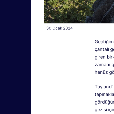
30 Ocak 2024
Geçtiğimi
çantalı g
giren bir
zamanı ge
henüz gö
Tayland’ı
tapınakla
gördüğünü
gezisi iç