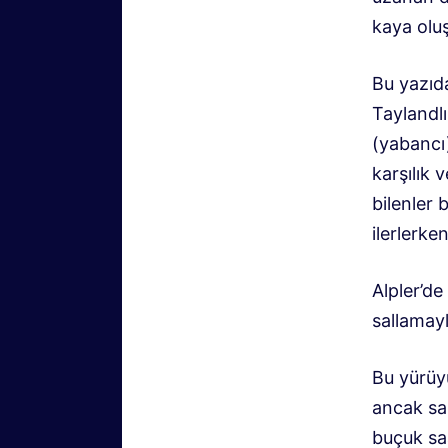
kaya olu
Bu yazıd
Taylandlı
(yabancı
karşılık 
bilenler 
ilerlerke
Alpler’de
sallamayl
Bu yürüyü
ancak sa
buçuk sa