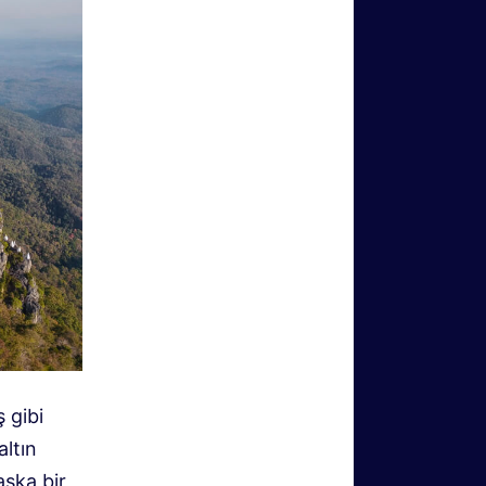
 gibi
altın
aşka bir