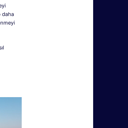
eyi
p daha
lenmeyi
ıl