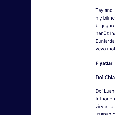
Tayland’ı
hiç bilm
bilgi gör
henüz In
Bunlardan
veya mot
Fiyatları
Doi Chi
Doi Luan
Inthanon
zirvesi o
uzanan d