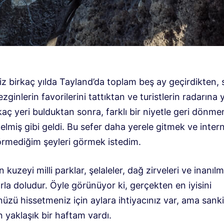
z birkaç yılda Tayland’da toplam beş ay geçirdikten, s
ezginlerin favorilerini tattıktan ve turistlerin radarına 
kaç yeri bulduktan sonra, farklı bir niyetle geri dönme
lmiş gibi geldi. Bu sefer daha yerele gitmek ve inter
rmediğim şeyleri görmek istedim.
n kuzeyi milli parklar, şelaleler, dağ zirveleri ve inanıl
rla doludur. Öyle görünüyor ki, gerçekten en iyisini
zü hissetmeniz için aylara ihtiyacınız var, ama sanki
in yaklaşık bir haftam vardı.