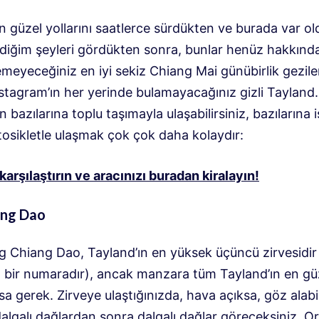
n güzel yollarını saatlerce sürdükten ve burada var o
ediğim şeyleri gördükten sonra, bunlar henüz hakkında
emeyeceğiniz en iyi sekiz Chiang Mai günübirlik geziler
stagram’ın her yerinde bulamayacağınız gizli Tayland.
 bazılarına toplu taşımayla ulaşabilirsiniz, bazılarına 
osikletle ulaşmak çok çok daha kolaydır:
 karşılaştırın ve aracınızı buradan kiralayın!
ang Dao
g Chiang Dao, Tayland’ın en yüksek üçüncü zirvesidir
 bir numaradır), ancak manzara tüm Tayland’ın en gü
lsa gerek. Zirveye ulaştığınızda, hava açıksa, göz alabi
algalı dağlardan sonra dalgalı dağlar göreceksiniz. O