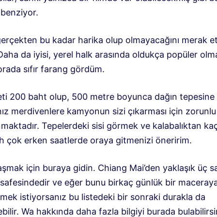
benziyor.
erçekten bu kadar harika olup olmayacağını merak e
Daha da iyisi, yerel halk arasında oldukça popüler olm
rada sıfır farang gördüm.
reti 200 baht olup, 500 metre boyunca dağın tepesine
nız merdivenlere kamyonun sizi çıkarması için zorunl
ınmaktadır. Tepelerdeki sisi görmek ve kalabalıktan k
h çok erken saatlerde oraya gitmenizi öneririm.
şmak için buraya gidin. Chiang Mai’den yaklaşık üç sa
safesindedir ve eğer bunu birkaç günlük bir maceray
ek istiyorsanız bu listedeki bir sonraki durakla da
ilebilir. Wa hakkında daha fazla bilgiyi burada bulabilirsi