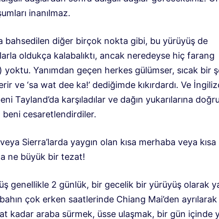
şumları inanılmaz.
a bahsedilen diğer birçok nokta gibi, bu yürüyüş de
larla oldukça kalabalıktı, ancak neredeyse hiç farang
) yoktu. Yanımdan geçen herkes gülümser, sıcak bir ş
verir ve ‘sa wat dee ka!’ dediğimde kıkırdardı. Ve İngili
beni Tayland’da karşıladılar ve dağın yukarılarına doğr
n beni cesaretlendirdiler.
 veya Sierra’larda yaygın olan kısa merhaba veya kısa
a ne büyük bir tezat!
ş genellikle 2 günlük, bir gecelik bir yürüyüş olarak yap
bahın çok erken saatlerinde Chiang Mai’den ayrılarak 
at kadar araba sürmek, üsse ulaşmak, bir gün içinde y