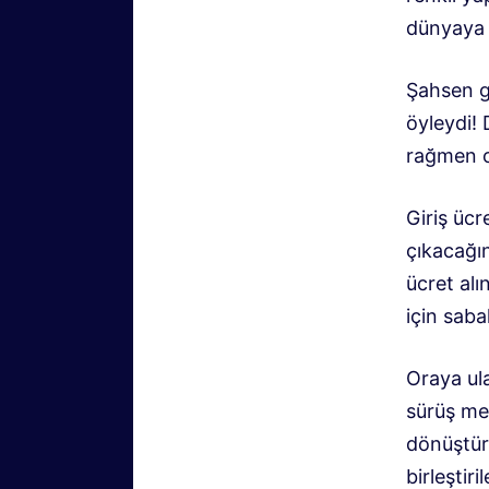
dünyaya 
Şahsen g
öyleydi! 
rağmen o
Giriş üc
çıkacağı
ücret al
için saba
Oraya ula
sürüş me
dönüştürm
birleştir