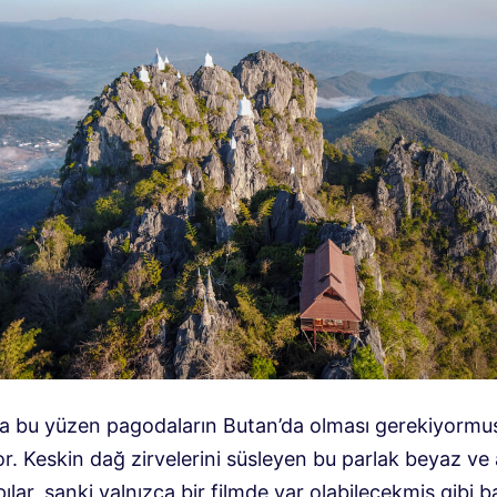
şta bu yüzen pagodaların Butan’da olması gerekiyormuş
. Keskin dağ zirvelerini süsleyen bu parlak beyaz ve 
pılar, sanki yalnızca bir filmde var olabilecekmiş gibi b