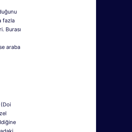
lduğunu
 fazla
i. Burası
ise araba
 (Doi
zel
ldiğine
radaki