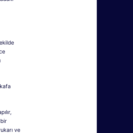
ekilde
zce
u
 kafa
ılır,
bir
ukarı ve