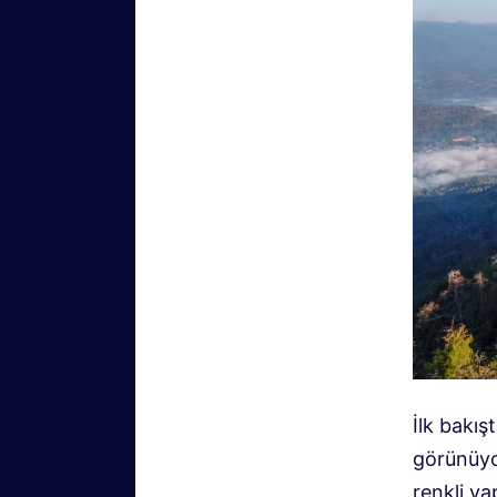
İlk bakı
görünüyor
renkli ya