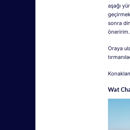
aşağı yü
geçirmek
sonra di
öneririm.
Oraya ula
tırmanıla
Konaklam
Wat Ch