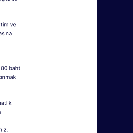
ttim ve
asına
u 80 baht
açınmak
atlik
a
niz.