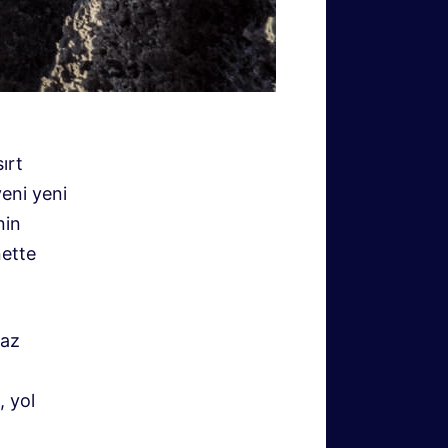
ırt
yeni yeni
nin
nette
maz
, yol