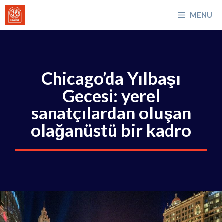
İçeriğe
MENU
atla
Chicago’da Yılbaşı
Gecesi: yerel
sanatçılardan oluşan
olağanüstü bir kadro