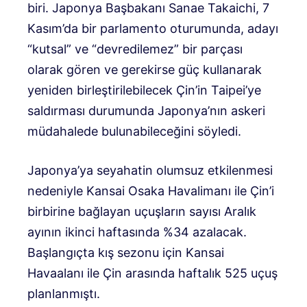
biri. Japonya Başbakanı Sanae Takaichi, 7
Kasım’da bir parlamento oturumunda, adayı
“kutsal” ve “devredilemez” bir parçası
olarak gören ve gerekirse güç kullanarak
yeniden birleştirilebilecek Çin’in Taipei’ye
saldırması durumunda Japonya’nın askeri
müdahalede bulunabileceğini söyledi.
Japonya’ya seyahatin olumsuz etkilenmesi
nedeniyle Kansai Osaka Havalimanı ile Çin’i
birbirine bağlayan uçuşların sayısı Aralık
ayının ikinci haftasında %34 azalacak.
Başlangıçta kış sezonu için Kansai
Havaalanı ile Çin arasında haftalık 525 uçuş
planlanmıştı.