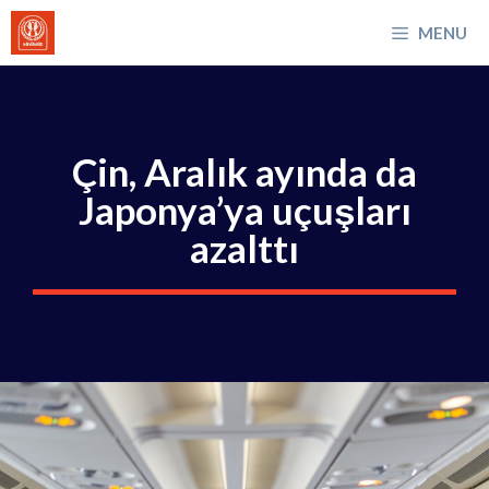
İçeriğe
MENU
atla
Çin, Aralık ayında da
Japonya’ya uçuşları
azalttı