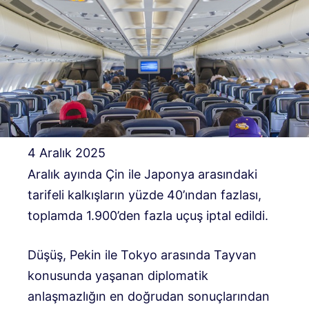
4 Aralık 2025
Aralık ayında Çin ile Japonya arasındaki
tarifeli kalkışların yüzde 40’ından fazlası,
toplamda 1.900’den fazla uçuş iptal edildi.
Düşüş, Pekin ile Tokyo arasında Tayvan
konusunda yaşanan diplomatik
anlaşmazlığın en doğrudan sonuçlarından