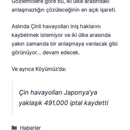
Gözlemcilere göre bu, iki ülke arasındaki
anlaşmazlığın çözüleceğinin en açık işareti.
Aslında Çinli havayolları iniş haklarını
kaybetmek istemiyor ve iki ülke arasında
yakın zamanda bir anlaşmaya varılacak gibi
görünüyor… devam edecek.
Ve ayrıca Köyümüz’da:
Çin havayolları Japonya’ya
yaklaşık 491.000 iptal kaydetti
Kategoriler
Haberler