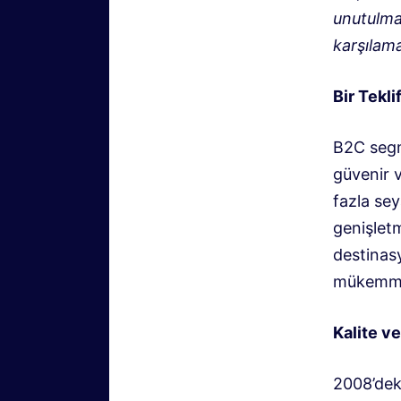
unutulma
karşılama
Bir Tekli
B2C segme
güvenir 
fazla sey
genişlet
destinasy
mükemmel
Kalite v
2008’dek