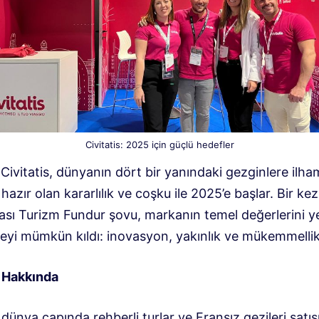
Civitatis: 2025 için güçlü hedefler
 Civitatis, dünyanın dört bir yanındaki gezginlere ilha
azır olan kararlılık ve coşku ile 2025’e başlar. Bir ke
rası Turizm Fundur şovu, markanın temel değerlerini 
meyi mümkün kıldı: inovasyon, yakınlık ve mükemmellik
s Hakkında
, dünya çapında rehberli turlar ve Fransız gezileri satış