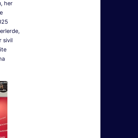
ı, her
ne
025
erlerde,
 sivil
ite
kma