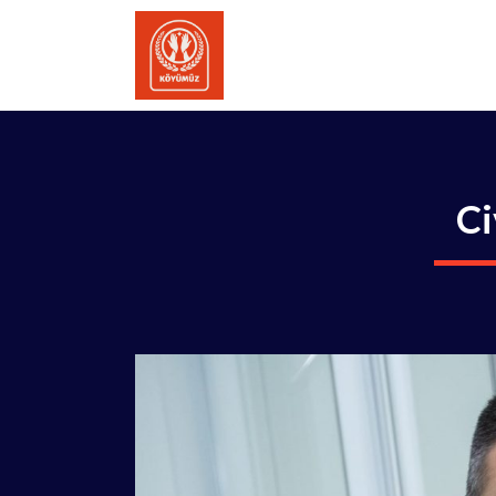
İçeriğe
atla
Ci