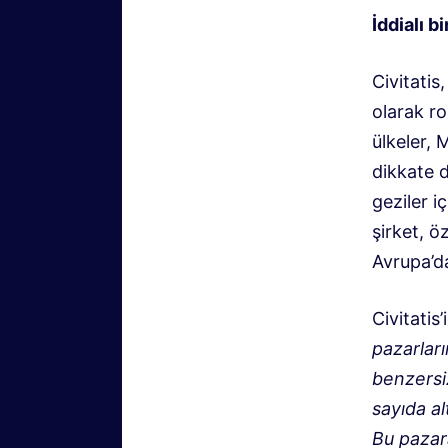
İddialı b
Civitatis,
olarak ro
ülkeler, 
dikkate d
geziler 
şirket, ö
Avrupa’da
Civitatis
pazarlar
benzersiz
sayıda a
Bu pazar