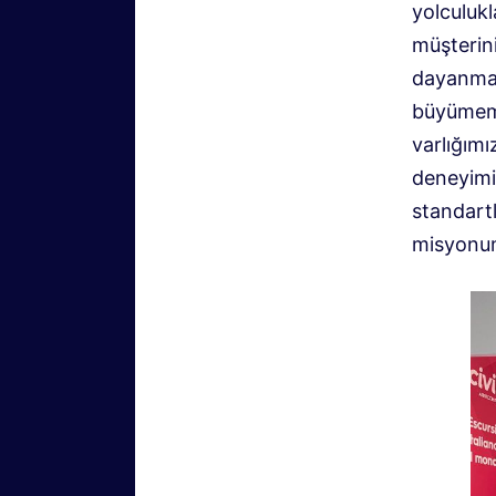
yolculukl
müşterini
dayanmak
büyümemiz
varlığımı
deneyimi
standartl
misyonu