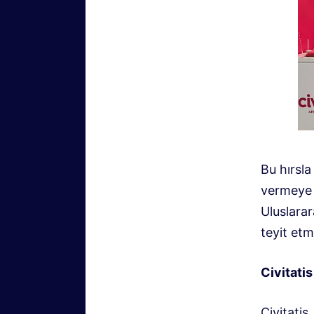
Bu hırsla
vermeye h
Uluslara
teyit et
Civitati
Civitatis