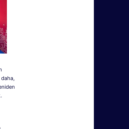
m
z daha,
yeniden
.
ı