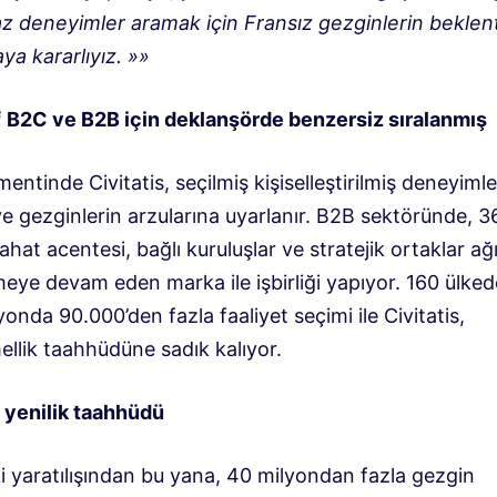
z deneyimler aramak için Fransız gezginlerin beklenti
ya kararlıyız. »»
f
B2C ve B2B için deklanşörde benzersiz sıralanmış
ntinde Civitatis, seçilmiş kişiselleştirilmiş deneyiml
ve gezginlerin arzularına uyarlanır. B2B sektöründe, 3
ahat acentesi, bağlı kuruluşlar ve stratejik ortaklar ağ
meye devam eden marka ile işbirliği yapıyor. 160 ülke
onda 90.000’den fazla faaliyet seçimi ile Civitatis,
lik taahhüdüne sadık kalıyor.
e yenilik taahhüdü
i yaratılışından bu yana, 40 milyondan fazla gezgin