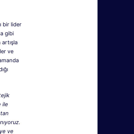
 bir lider
a gibi
 artışla
ler ve
 zamanda
dığı
ejik
 ile
rtan
nıyoruz.
eye ve