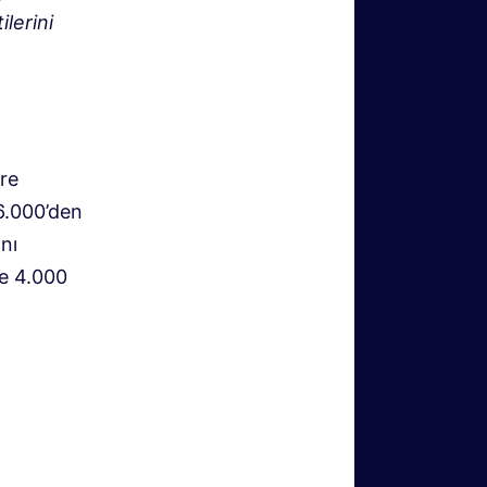
lerini
ere
6.000’den
ını
de 4.000