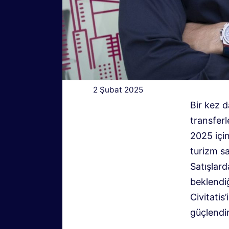
2 Şubat 2025
Bir kez d
transferl
2025 için
turizm sa
Satışlard
beklendiğ
Civitatis
güçlendir