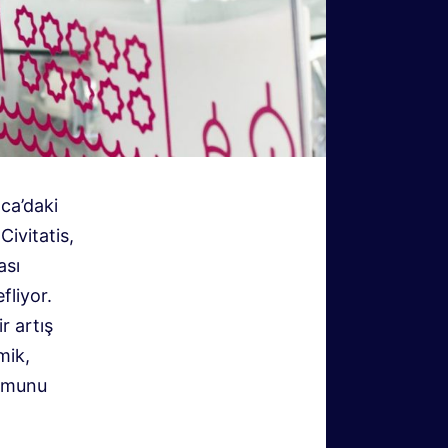
zca’daki
ivitatis,
ası
fliyor.
r artış
mik,
numunu