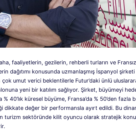
aha, faaliyetlerin, gezilerin, rehberli turların ve Fransı
erin dağıtımı konusunda uzmanlaşmış İspanyol şirketi C
 çok umut verici beklentilerle Futur’daki ünlü uluslarar
lonuna yeni bir katılım sağlıyor. Şirket, büyümeyi hede
a % 40’lık küresel büyüme, Fransa’da % 50’den fazla bi
i dikkate değer bir performansla ayırt edildi. Bu dina
’in turizm sektöründe kilit oyuncu olarak stratejik ko
ir.