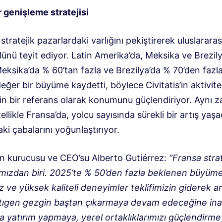
ir genişleme stratejisi
 stratejik pazarlardaki varlığını pekiştirerek uluslararası
lünü teyit ediyor. Latin Amerika’da, Meksika ve Brezily
Meksika’da % 60’tan fazla ve Brezilya’da % 70’den fazla
eğer bir büyüme kaydetti, böylece Civitatis’in aktivite
için bir referans olarak konumunu güçlendiriyor. Aynı
zellikle Fransa’da, yolcu sayısında sürekli bir artış yaşa
ki çabalarını yoğunlaştırıyor.
’in kurucusu ve CEO’su Alberto Gutiérrez:
“Fransa strat
ımızdan biri. 2025’te % 50’den fazla beklenen büyüme
 ve yüksek kaliteli deneyimler teklifimizin giderek a
ltıgen gezgin baştan çıkarmaya devam edeceğine ina
a yatırım yapmaya, yerel ortaklıklarımızı güçlendirm