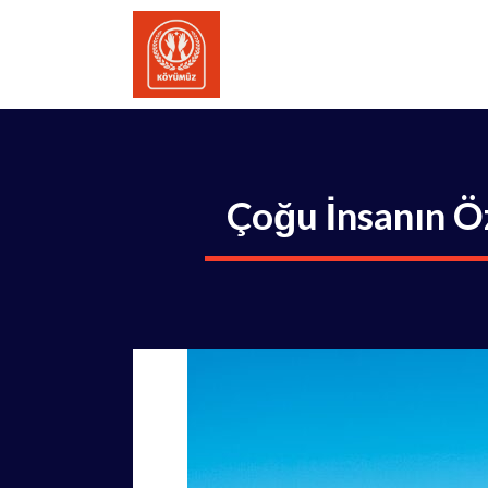
İçeriğe
atla
Çoğu İnsanın Öz