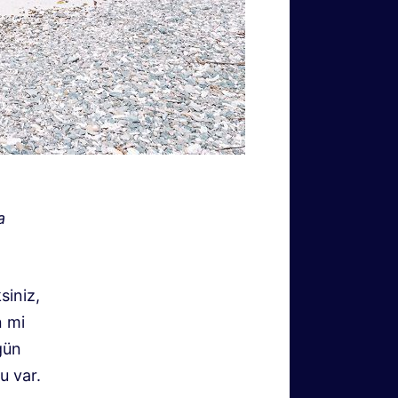
a
siniz,
n mi
gün
u var.