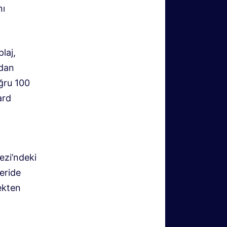
nı
laj,
jdan
oğru 100
ard
ezi’ndeki
eride
ekten