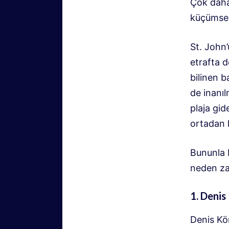
Çok daha
küçümsene
St. John’
etrafta d
bilinen b
de inanıl
plaja gid
ortadan k
Bununla b
neden za
1. Denis
Denis Kö