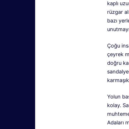
kaplı uzu
rüzgar a
bazı yerl
unutmayı
Çoğu ins
çeyrek mi
doğru ka
sandalye
karmaşık 
Yolun baş
kolay. S
muhtemele
Adaları m