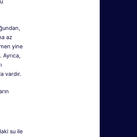
bu
duğundan,
ha az
ğmen yine
. Ayrıca,
ı
a vardır.
arın
ki su ile