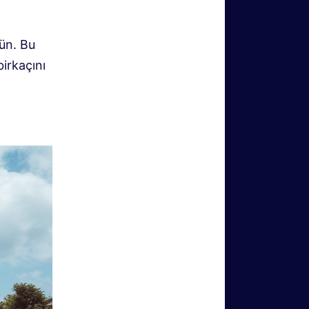
ün. Bu
birkaçını