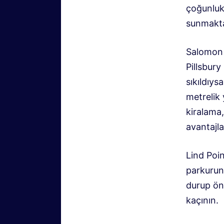
çoğunluk
sunmakta
Salomon K
Pillsbur
sıkıldıys
metrelik
kiralama,
avantajla
Lind Poin
parkurun
durup ön
kaçının.