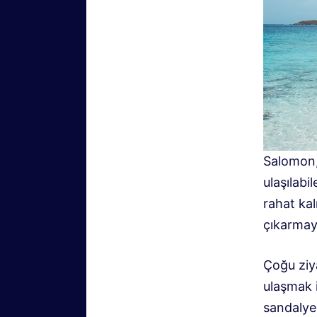
Salomon,
ulaşılabil
rahat kal
çıkarmayı
Çoğu ziya
ulaşmak i
sandalye 