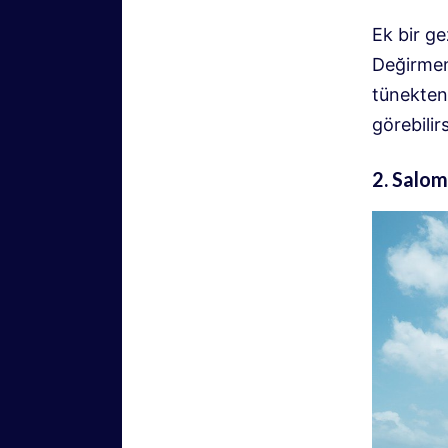
Ek bir ge
Değirmen
tünekten 
görebilirs
2. Salo