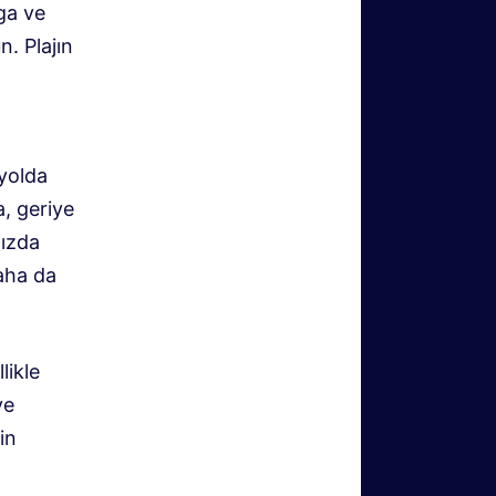
lga ve
. Plajın
 yolda
a, geriye
nızda
aha da
likle
ve
in