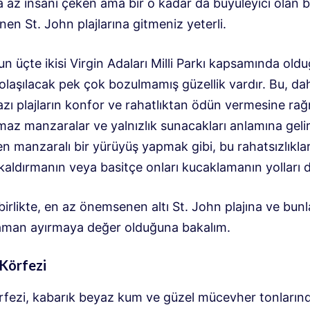
 az insanı çeken ama bir o kadar da büyüleyici olan 
n St. John plajlarına gitmeniz yeterli.
un üçte ikisi Virgin Adaları Milli Parkı kapsamında ol
olaşılacak pek çok bozulmamış güzellik vardır. Bu, da
azı plajların konfor ve rahatlıktan ödün vermesine ra
maz manzaralar ve yalnızlık sunacakları anlamına gelir
en manzaralı bir yürüyüş yapmak gibi, bu rahatsızlıklar
aldırmanın veya basitçe onları kucaklamanın yolları d
irlikte, en az önemsenen altı St. John plajına ve bunl
man ayırmaya değer olduğuna bakalım.
 Körfezi
rfezi, kabarık beyaz kum ve güzel mücevher tonlarında