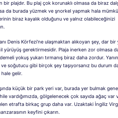
n bir plajdır. Bu plaj çok korunaklı olmasa da biraz da
lsa da burada yüzmek ve şnorkel yapmak hala mümkün
erinin biraz kayalık olduğunu ve yalnız olabileceğinizi
n.
anı Denis Körfezi’ne ulaşmaktan alıkoyan şey, dar bir
l yürüyüş gerektirmesidir. Plaja inerken zor olmasa d
demeli yokuş yukarı tırmanış biraz daha zordur. Yanı
 ve soğutucu gibi birçok şey taşıyorsanız bu durum d
hale gelir.
ında küçük bir park yeri var, burada yer bulmak genel
ahile vardığımızda, gölgelenecek çok sayıda ağaç var 
n etrafta birkaç grup daha var. Uzaktaki İngiliz Virg
anzarasının keyfini çıkarın.