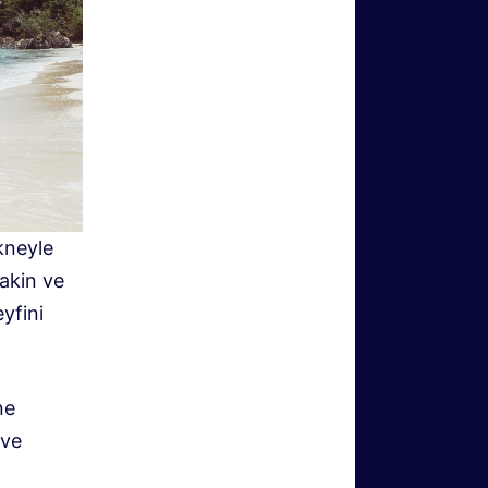
kneyle
sakin ve
yfini
ne
 ve