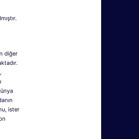
mıştır.
n diğer
ktadır.
,
ı
Dünya
danın
u, ister
ron