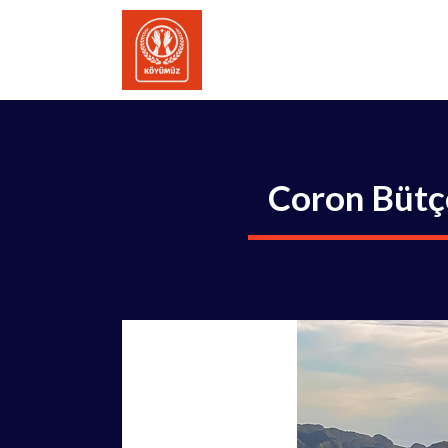
İçeriğe
atla
Coron Bütç