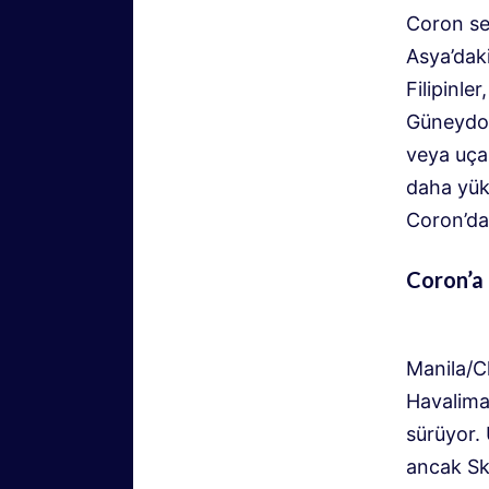
Coron se
Asya’daki
Filipinle
Güneydoğ
veya uçak
daha yük
Coron’da 
Coron’a
Manila/C
Havalima
sürüyor. 
ancak Sk