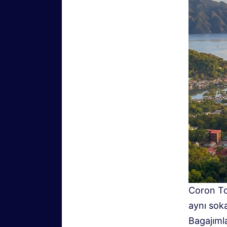
Coron To
aynı sok
Bagajımla