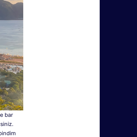
e bar
siniz.
 bindim