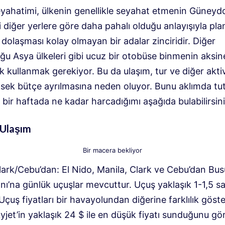
yahatimi, ülkenin genellikle seyahat etmenin Güneyd
 diğer yerlere göre daha pahalı olduğu anlayışıyla pla
r, dolaşması kolay olmayan bir adalar zinciridir. Diğer
u Asya ülkeleri gibi ucuz bir otobüse binmenin aksine
 kullanmak gerekiyor. Bu da ulaşım, tur ve diğer aktiv
sek bütçe ayrılmasına neden oluyor. Bunu aklımda tu
bir haftada ne kadar harcadığımı aşağıda bulabilirsini
 Ulaşım
Bir macera bekliyor
lark/Cebu’dan: El Nido, Manila, Clark ve Cebu’dan Bu
nı’na günlük uçuşlar mevcuttur. Uçuş yaklaşık 1-1,5 s
Uçuş fiyatları bir havayolundan diğerine farklılık göste
yjet’in yaklaşık 24 $ ile en düşük fiyatı sunduğunu g