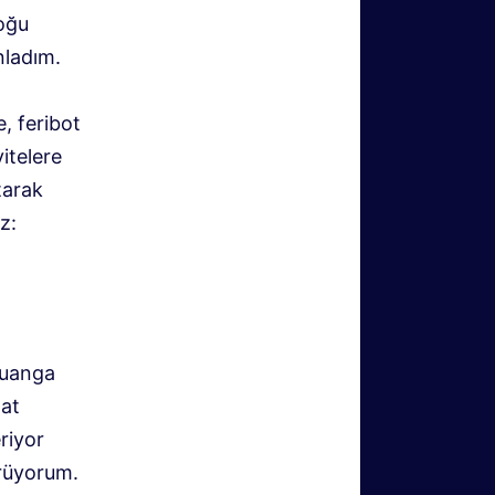
oğu
nladım.
, feribot
itelere
tarak
z:
suanga
aat
riyor
örüyorum.