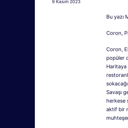
9 Kasım 2023
Bu yazı M
Coron, P
Coron, El
popüler d
Haritaya 
restoranl
sokacağı
Savaşı g
herkese s
aktif bir
muhteşem