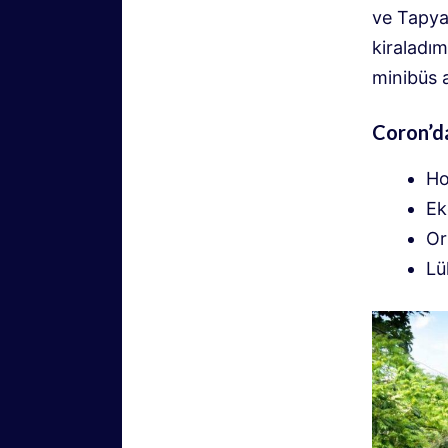
ve Tapyas
kiraladım
minibüs a
Coron’d
Ho
Ek
Or
Lü