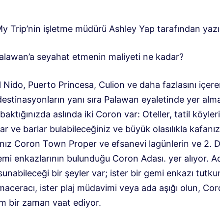
y Trip’nin işletme müdürü Ashley Yap tarafından yazıl
alawan’a seyahat etmenin maliyeti ne kadar?
 Nido, Puerto Princesa, Culion ve daha fazlasını içere
estinasyonların yanı sıra Palawan eyaletinde yer alma
baktığınızda aslında iki Coron var: Oteller, tatil köyleri
ar ve barlar bulabileceğiniz ve büyük olasılıkla kafanız
nız Coron Town Proper ve efsanevi lagünlerin ve 2. 
emi enkazlarının bulunduğu Coron Adası. yer alıyor. A
unabileceği bir şeyler var; ister bir gemi enkazı tutkun
 maceracı, ister plaj müdavimi veya ada aşığı olun, Co
 bir zaman vaat ediyor.