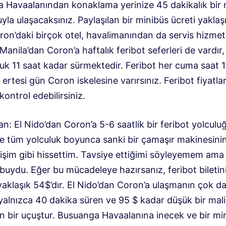
 Havaalanından konaklama yerinize 45 dakikalık bir 
yla ulaşacaksınız. Paylaşılan bir minibüs ücreti yaklaş
ron’daki birçok otel, havalimanından da servis hizmet
 Manila’dan Coron’a haftalık feribot seferleri de vardır
luk 11 saat kadar sürmektedir. Feribot her cuma saat 
 ertesi gün Coron iskelesine varırsınız. Feribot fiyatlar
ontrol edebilirsiniz.
an: El Nido’dan Coron’a 5-6 saatlik bir feribot yolculu
ve tüm yolculuk boyunca sanki bir çamaşır makinesini
işim gibi hissettim. Tavsiye ettiğimi söyleyemem ama
buydu. Eğer bu mücadeleye hazırsanız, feribot biletin
yaklaşık 54$’dır. El Nido’dan Coron’a ulaşmanın çok d
 yalnızca 40 dakika süren ve 95 $ kadar düşük bir mal
an bir uçuştur. Busuanga Havaalanına inecek ve bir mi