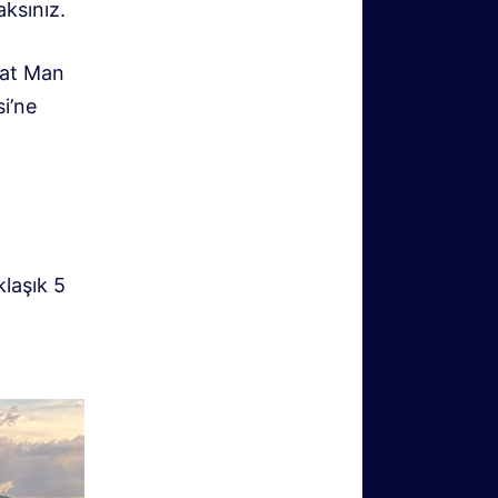
ksınız.
oat Man
i’ne
klaşık 5