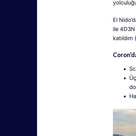
yolculuğ
El Nido’
ile 4D3N 
katıldım 
Coron’d
Sc
Üç
do
Ha