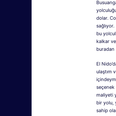
Busuanga
yolculuğu
dolar. Co
sağlıyor.
bu yolcu
kalkar ve
buradan k
El Nido’d
ulaştım 
içindeym
seçenek 
maliyeti 
bir yolu,
sahip ol