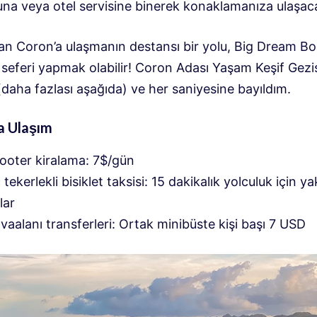
una veya otel servisine binerek konaklamanıza ulaşaca
dan Coron’a ulaşmanın destansı bir yolu, Big Dream B
seferi yapmak olabilir! Coron Adası Yaşam Keşif Gezis
(daha fazlası aşağıda) ve her saniyesine bayıldım.
a Ulaşım
ooter kiralama: 7$/gün
 tekerlekli bisiklet taksisi: 15 dakikalık yolculuk için ya
lar
vaalanı transferleri: Ortak minibüste kişi başı 7 USD