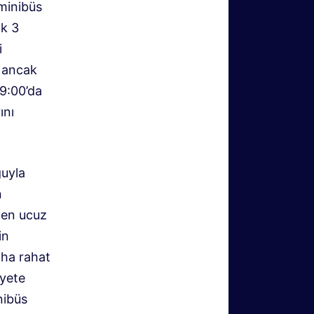
minibüs
ık 3
i
, ancak
19:00’da
ını
ğuyla
n
 en ucuz
in
aha rahat
iyete
nibüs