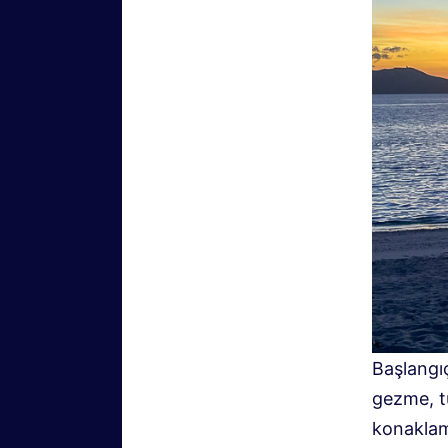
Başlangıç
gezme, tü
konaklama