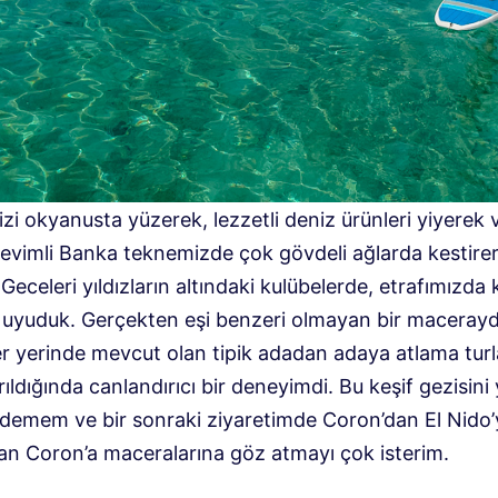
zi okyanusta yüzerek, lezzetli deniz ürünleri yiyerek 
sevimli Banka teknemizde çok gövdeli ağlarda kestire
 Geceleri yıldızların altındaki kulübelerde, etrafımızda
uyuduk. Gerçekten eşi benzeri olmayan bir macerayd
er yerinde mevcut olan tipik adadan adaya atlama turl
ırıldığında canlandırıcı bir deneyimdi. Bu keşif gezisini
edemem ve bir sonraki ziyaretimde Coron’dan El Nido
dan Coron’a maceralarına göz atmayı çok isterim.