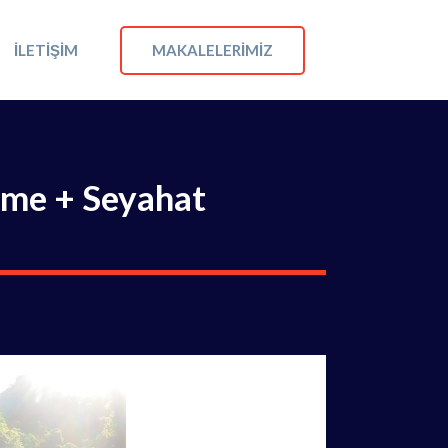
MAKALELERIMIZ
İLETIŞIM
leme + Seyahat