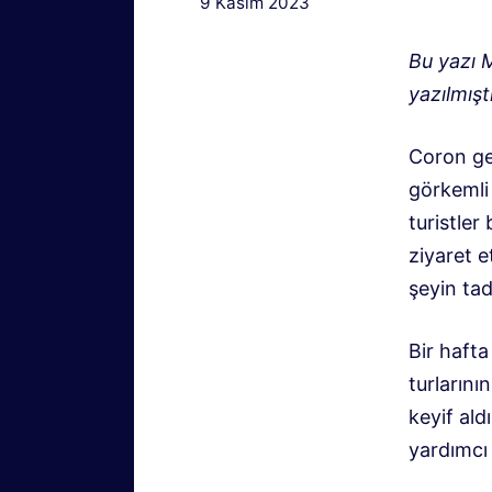
9 Kasım 2023
Bu yazı M
yazılmıştı
Coron ger
görkemli 
turistler
ziyaret e
şeyin ta
Bir haft
turlarını
keyif al
yardımcı