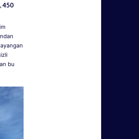
, 450
ğim
ından
 Kayangan
zli
tan bu