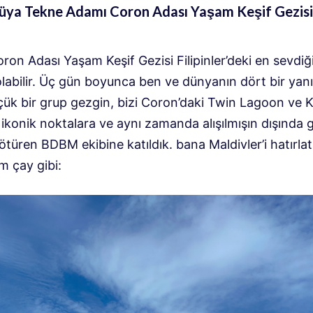
üya Tekne Adamı Coron Adası Yaşam Keşif Gezisi
on Adası Yaşam Keşif Gezisi Filipinler’deki en sevdi
labilir. Üç gün boyunca ben ve dünyanın dört bir yan
çük bir grup gezgin, bizi Coron’daki Twin Lagoon ve
 ikonik noktalara ve aynı zamanda alışılmışın dışında gi
ötüren BDBM ekibine katıldık. bana Maldivler’i hatırla
 çay gibi: