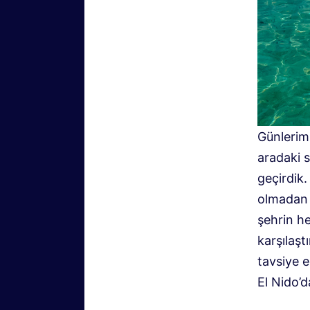
Günlerimi
aradaki 
geçirdik.
olmadan 
şehrin h
karşılaşt
tavsiye 
El Nido’