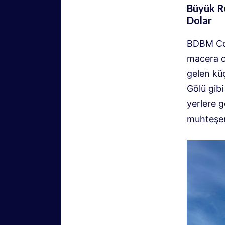
Büyük R
Dolar
BDBM Cor
macera o
gelen kü
Gölü gibi
yerlere g
muhteşem