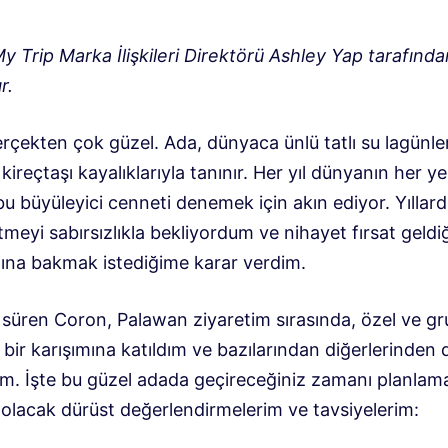
y Trip Marka İlişkileri Direktörü Ashley Yap tarafında
r.
çekten çok güzel. Ada, dünyaca ünlü tatlı su lagünler
kireçtaşı kayalıklarıyla tanınır. Her yıl dünyanın her y
 bu büyüleyici cenneti denemek için akın ediyor. Yıllard
tmeyi sabırsızlıkla bekliyordum ve nihayet fırsat geldi
dına bakmak istediğime karar verdim.
a süren Coron, Palawan ziyaretim sırasında, özel ve g
n bir karışımına katıldım ve bazılarından diğerlerinden
dım. İşte bu güzel adada geçireceğiniz zamanı planlam
 olacak dürüst değerlendirmelerim ve tavsiyelerim: