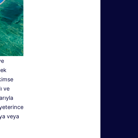
ve
rek
 kimse
ı ve
arıyla
 yeterince
’ya veya