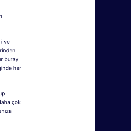
n
i ve
erinden
ır burayı
ğinde her
rup
 daha çok
anıza