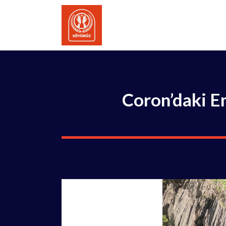
İçeriğe
atla
Coron’daki En