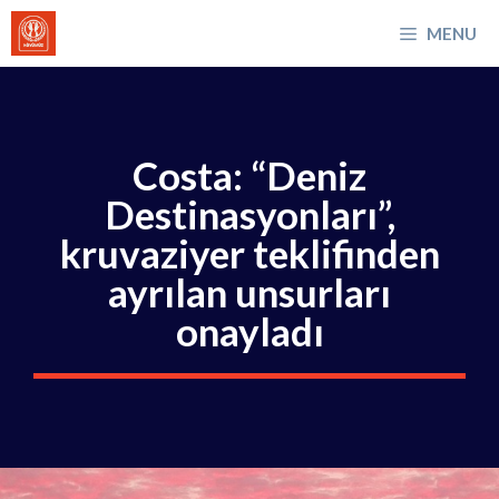
İçeriğe
MENU
atla
Costa: “Deniz
Destinasyonları”,
kruvaziyer teklifinden
ayrılan unsurları
onayladı