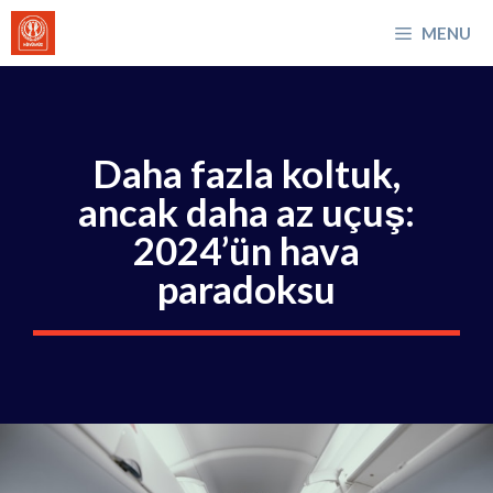
İçeriğe
MENU
atla
Daha fazla koltuk,
ancak daha az uçuş:
2024’ün hava
paradoksu