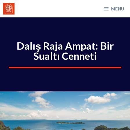
İçeriğe
MENU
atla
Dalış Raja Ampat: Bir
Sualtı Cenneti