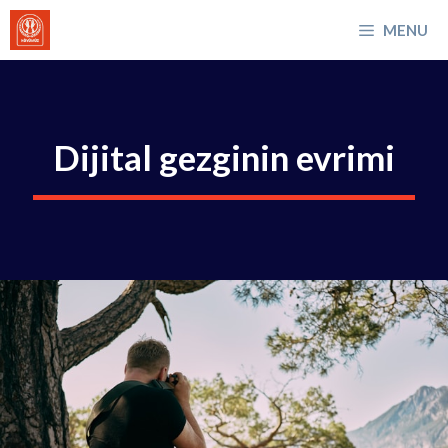
İçeriğe
MENU
atla
Dijital gezginin evrimi