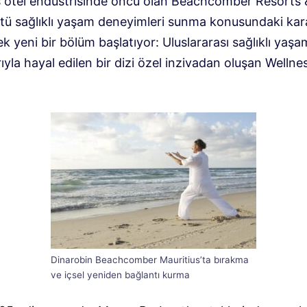
s otel endüstrisinde öncü olan Beachcomber Resorts 
tü sağlıklı yaşam deneyimleri sunma konusundaki karar
k yeni bir bölüm başlatıyor: Uluslararası sağlıklı yaşa
yla hayal edilen bir dizi özel inzivadan oluşan Wellne
Dinarobin Beachcomber Mauritius’ta bırakma
ve içsel yeniden bağlantı kurma