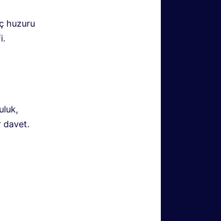
iç huzuru
i.
uluk,
 davet.