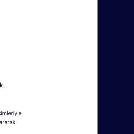
ak
şimleriyle
sararak