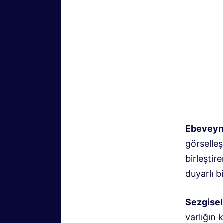
Ebeveyn
görselleş
birleştir
duyarlı b
Sezgisel
varlığın k