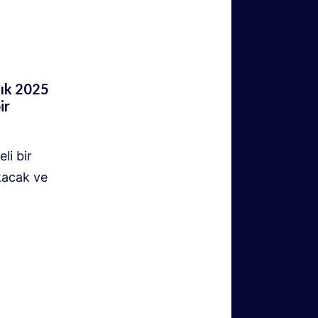
lık 2025
ir
li bir
akacak ve