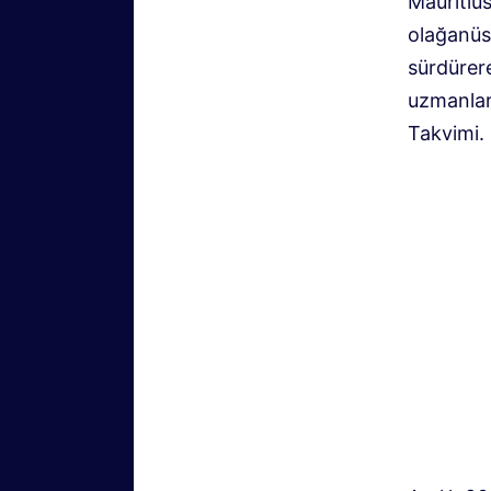
Mauritiu
olağanüs
sürdürere
uzmanları
Takvimi.