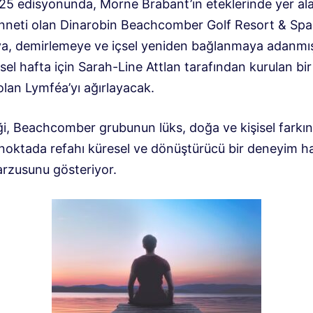
025 edisyonunda, Morne Brabant’ın eteklerinde yer ala
nneti olan Dinarobin Beachcomber Golf Resort & Spa
a, demirlemeye ve içsel yeniden bağlanmaya adanmış
sel hafta için Sarah-Line Attlan tarafından kurulan bir
olan Lymféa’yı ağırlayacak.
iği, Beachcomber grubunun lüks, doğa ve kişisel farkın
 noktada refahı küresel ve dönüştürücü bir deneyim ha
arzusunu gösteriyor.