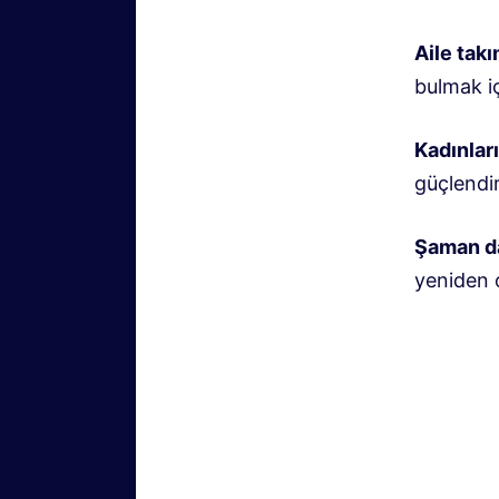
Aile takı
bulmak iç
Kadınlar
güçlendi
Şaman d
yeniden 