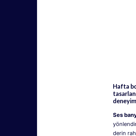
Hafta bo
tasarlan
deneyiml
Ses ban
yönlendir
derin rah