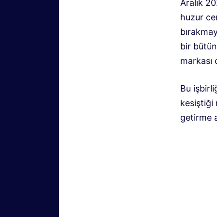
Aralık 2
huzur ce
bırakmay
bir bütün
markası 
Bu işbirl
kesiştiği
getirme 