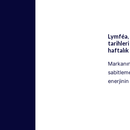
Lymféa, 
tarihleri
haftalık
Markanın 
sabitleme
enerjinin