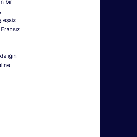
n bir
,
 eşsiz
 Fransız
dalığın
line