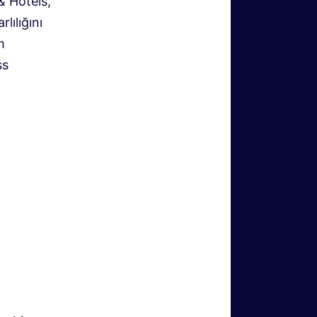
& Hotels,
lılığını
m
ss