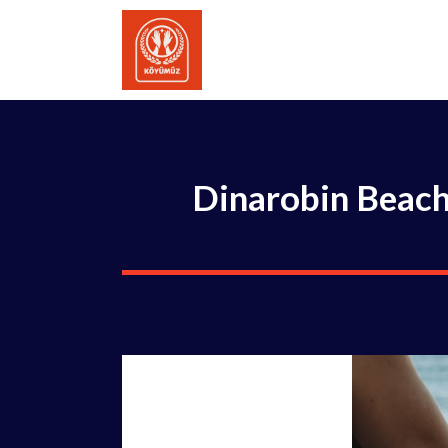
İçeriğe
atla
Dinarobin Beach