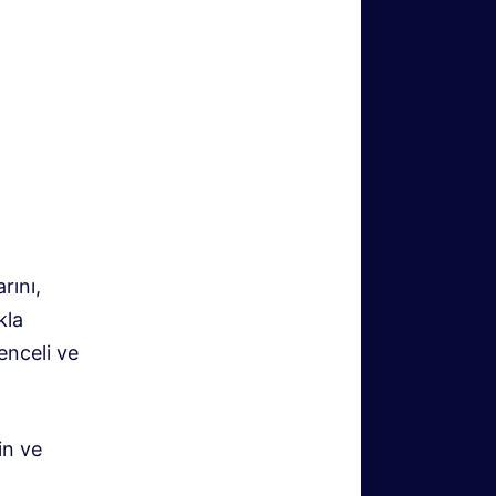
rını,
kla
enceli ve
in ve