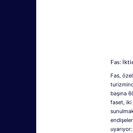
Fas: İkti
Fas, özel
turizmind
başına 60
faset, ik
sunulmak
endişeler
uyarıyor