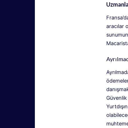
Uzmanla
Fransa’da
aracılar
sunumunu 
Macarist
Ayrılmad
Ayrılmada
ödemeleri
danışmak 
Güvenlik 
Yurtdışın
olabilece
muhtemele