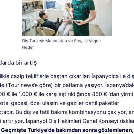
Diş Turizmi: Macaristan ve Fas, İki Vogue
Hedef
darda bir artış
likle cazip tekliflerle baştan çıkarılan İspanyolca ile di
e (Tourinews’e göre) bir patlama yaşıyor. İspanya’dak
0 € ile 1.000 € ile karşılaştırıldığında 850 € ‘dan yirmi
i otel gecesi, özel ulaşım ve geziler dahil paketler
tadır. Bu diş ve tatil bakımı kombinasyonu çekiyor, a
i artırıyor. İspanyol Diş Hekimleri Genel Konseyi riskle
:
Geçmişte Türkiye’de bakımdan sonra gözlemlenen, 