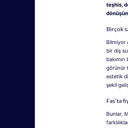
teşhis, d
dönüşüm
Birçok s
Bilmiyor 
bir diş s
bakımın b
görünür 
estetik d
şekil geliş
Fas’ta f
Bunlar, M
farklılık