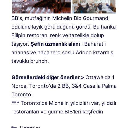
BB's, mutfağının Michelin Bib Gourmand
ödülüne layık görüldüğünü gördü. Bu harika
Filipin restoranı renk ve tazelikle dolup
taşıyor.
Şefin uzmanlık alanı
: Baharatlı
ananas ve habanero soslu Adobo kızarmış
tavuklu brunch.
Görsellerdeki diğer öneriler >
Ottawa'da 1
Norca, Toronto'da 2 BB, 3&4 Casa la Palma
Toronto.
*** Toronto'da Michelin yıldızları var, yıldızlı
restoranları ve gurme BIB'leri keşfedin
Kategoriler