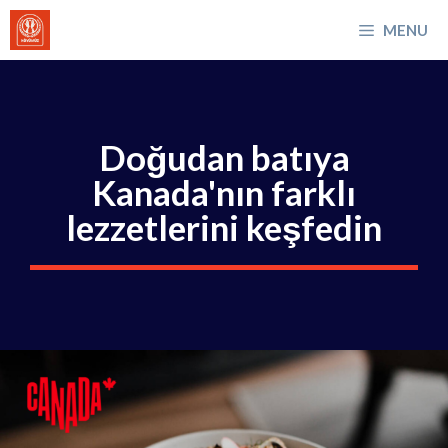
İçeriğe
MENU
atla
Doğudan batıya
Kanada'nın farklı
lezzetlerini keşfedin