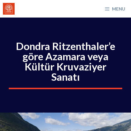
İçeriğe
MENU
atla
Dondra Ritzenthaler’e
göre Azamara veya
Kültür Kruvaziyer
Sanatı