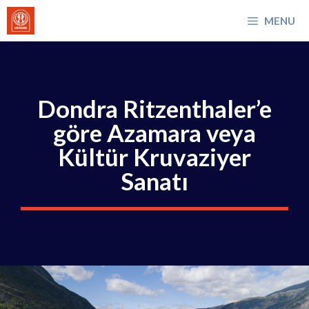
İçeriğe
MENU
atla
Dondra Ritzenthaler’e
göre Azamara veya
Kültür Kruvaziyer
Sanatı