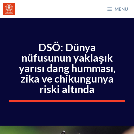
İçeriğe
MENU
atla
DSÖ: Dünya
nüfusunun yaklaşık
yarısı dang humması,
zika ve chikungunya
riski altında