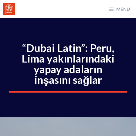
İçeriğe
MENU
atla
“Dubai Latin”: Peru,
Lima yakınlarındaki
yapay adaların
inşasını sağlar