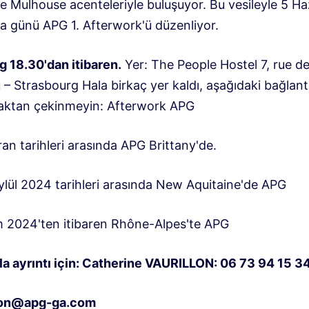
e Mulhouse acenteleriyle buluşuyor. Bu vesileyle 5 Ha
 günü APG 1. Afterwork'ü düzenliyor.
g 18.30'dan itibaren.
Yer: The People Hostel 7, rue de
 – Strasbourg Hala birkaç yer kaldı, aşağıdaki bağlan
ktan çekinmeyin: Afterwork APG
an tarihleri ​​arasında APG Brittany'de.
ylül 2024 tarihleri ​​arasında New Aquitaine'de APG
m 2024'ten itibaren Rhône-Alpes'te APG
la ayrıntı için: Catherine VAURILLON: 06 73 94 15 3
llon@apg-ga.com