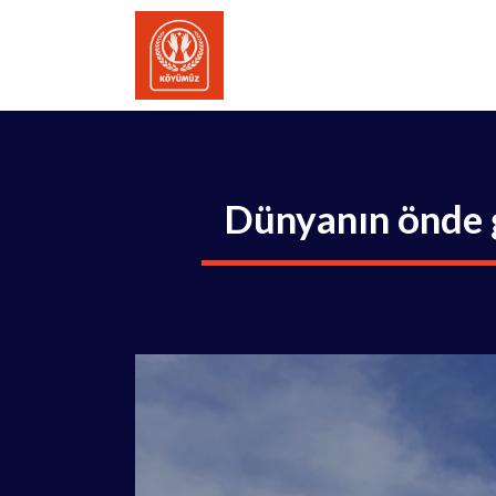
İçeriğe
atla
Dünyanın önde g