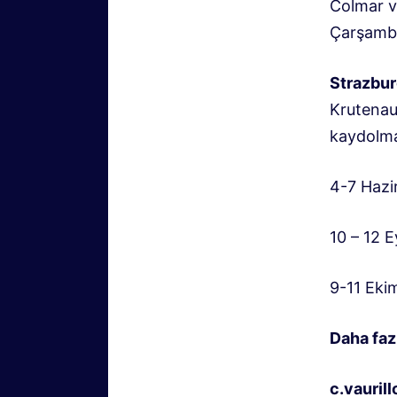
Colmar v
Çarşamba
Strazbur
Krutenau
kaydolma
4-7 Hazir
10 – 12 E
9-11 Eki
Daha faz
c.vauri