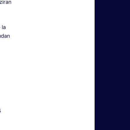
ziran
 la
tıdan
4