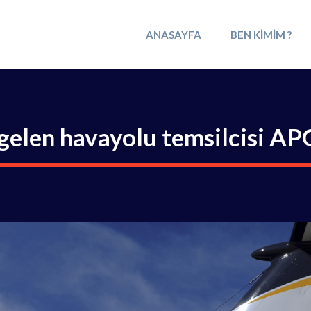
ANASAYFA
BEN KIMIM ?
elen havayolu temsilcisi APG