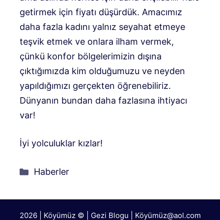
getirmek için fiyatı düşürdük. Amacımız
daha fazla kadını yalnız seyahat etmeye
teşvik etmek ve onlara ilham vermek,
çünkü konfor bölgelerimizin dışına
çıktığımızda kim olduğumuzu ve neyden
yapıldığımızı gerçekten öğrenebiliriz.
Dünyanın bundan daha fazlasına ihtiyacı
var!
İyi yolculuklar kızlar!
Kategoriler
Haberler
2026 | Köyümüz © | Gezi Blogu | Köyümü
z@aol.com