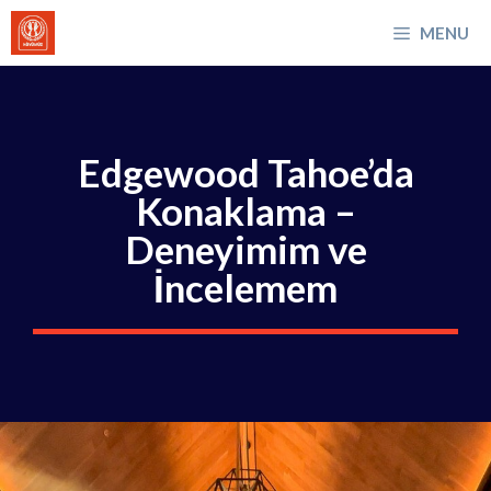
İçeriğe
MENU
atla
Edgewood Tahoe’da
Konaklama –
Deneyimim ve
İncelemem