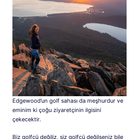
Edgewood’un golf sahası da meşhurdur ve
eminim ki çoğu ziyaretçinin ilgisini
çekecektir.
Biz golfçü değiliz, siz golfçü değilseniz bile