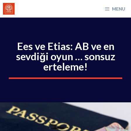
İçeriğe
MENU
atla
Ees ve Etias: AB ve en
sevdiği oyun … sonsuz
erteleme!