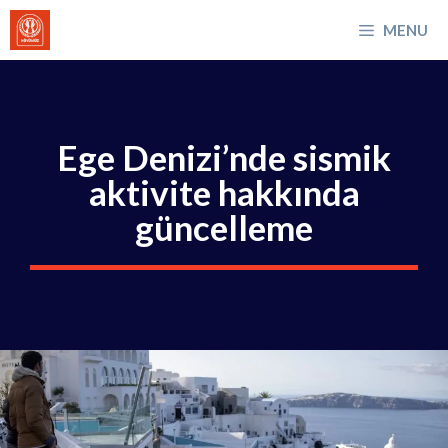
İçeriğe
MENU
atla
Ege Denizi’nde sismik
aktivite hakkında
güncelleme