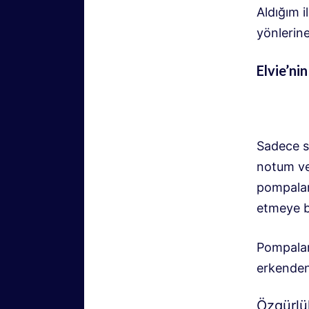
Aldığım i
yönlerin
Elvie’nin 
Sadece s
notum ve
pompalam
etmeye b
Pompalama
erkenden 
Özgürlü