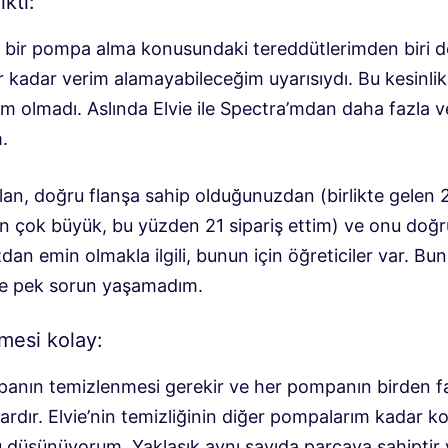
ıktı:
ir bir pompa alma konusundaki tereddütlerimden biri d
 kadar verim alamayabileceğim uyarısıydı. Bu kesinli
m olmadı. Aslında Elvie ile Spectra’mdan daha fazla v
.
lan, doğru flanşa sahip olduğunuzdan (birlikte gelen 
in çok büyük, bu yüzden 21 sipariş ettim) ve onu doğr
zdan emin olmakla ilgili, bunun için öğreticiler var. Bu
e pek sorun yaşamadım.
mesi kolay:
anın temizlenmesi gerekir ve her pompanın birden f
ardır. Elvie’nin temizliğinin diğer pompalarım kadar k
 düşünüyorum. Yaklaşık aynı sayıda parçaya sahiptir 