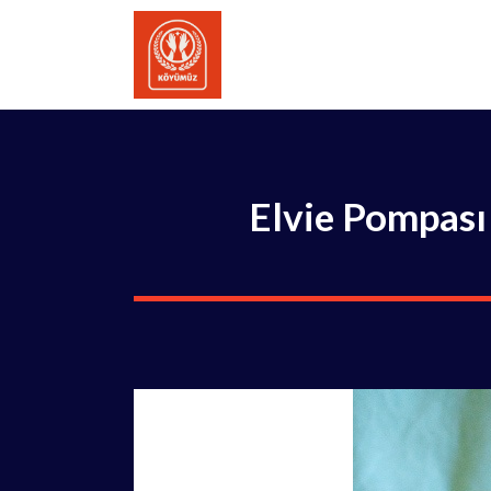
İçeriğe
atla
Elvie Pompası