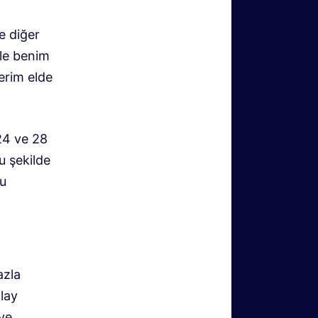
e diğer
kle benim
erim elde
24 ve 28
u şekilde
nu
azla
olay
ve