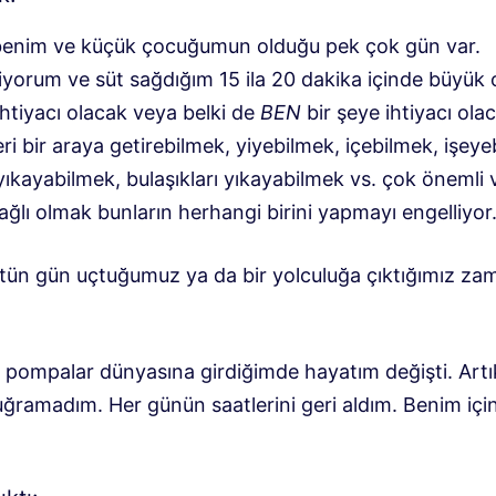
enim ve küçük çocuğumun olduğu pek çok gün var.
orum ve süt sağdığım 15 ila 20 dakika içinde büyük ol
ihtiyacı olacak veya belki de
BEN
bir şeye ihtiyacı ola
ri bir araya getirebilmek, yiyebilmek, içebilmek, işeye
ıkayabilmek, bulaşıkları yıkayabilmek vs. çok önemli 
ğlı olmak bunların herhangi birini yapmayı engelliyor
ütün gün uçtuğumuz ya da bir yolculuğa çıktığımız za
lir pompalar dünyasına girdiğimde hayatım değişti. Ar
uğramadım. Her günün saatlerini geri aldım. Benim içi