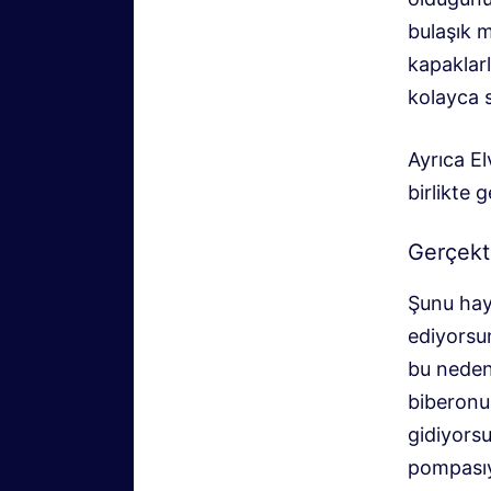
bulaşık m
kapaklar
kolayca s
Ayrıca El
birlikte 
Gerçekt
Şunu haya
ediyorsun
bu neden
biberonu
gidiyorsu
pompasıy