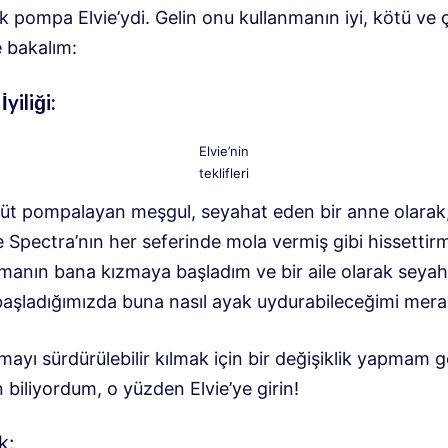
lk pompa Elvie’ydi. Gelin onu kullanmanın iyi, kötü ve ç
e bakalım:
İyiliği:
Elvie’nin
teklifleri
üt pompalayan meşgul, seyahat eden bir anne olarak
 Spectra’nın her seferinde mola vermiş gibi hissettir
anın bana kızmaya başladım ve bir aile olarak seyah
aşladığımızda buna nasıl ayak uydurabileceğimi mera
yı sürdürülebilir kılmak için bir değişiklik yapmam g
biliyordum, o yüzden Elvie’ye girin!
k: