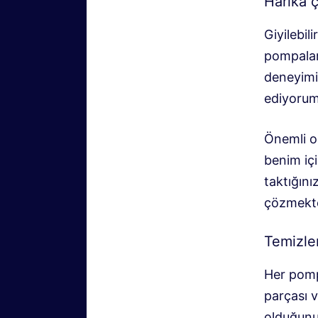
Harika ç
Giyilebil
pompalar
deneyimi
ediyorum
Önemli o
benim iç
taktığını
çözmekt
Temizle
Her pomp
parçası v
olduğunu