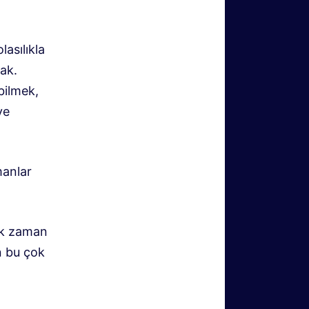
asılıkla
cak.
bilmek,
ve
.
manlar
tık zaman
n bu çok