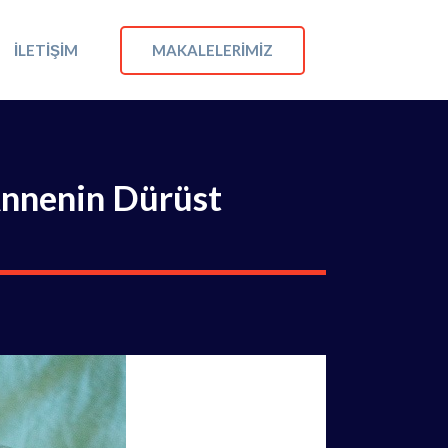
MAKALELERIMIZ
İLETIŞIM
Annenin Dürüst