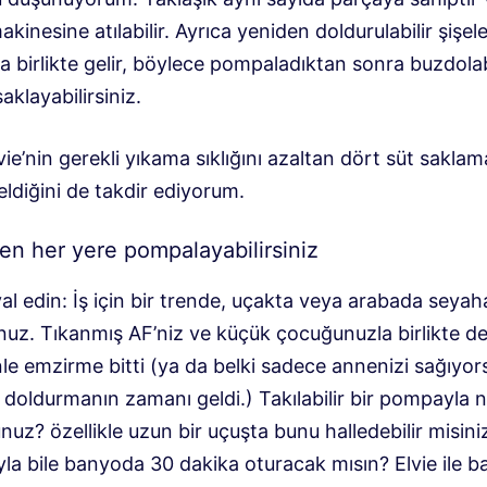
akinesine atılabilir. Ayrıca yeniden doldurulabilir şişel
la birlikte gelir, böylece pompaladıktan sonra buzdol
aklayabilirsiniz.
vie’nin gerekli yıkama sıklığını azaltan dört süt saklam
geldiğini de takdir ediyorum.
en her yere pompalayabilirsiniz
l edin: İş için bir trende, uçakta veya arabada seyah
uz. Tıkanmış AF’niz ve küçük çocuğunuzla birlikte değ
le emzirme bitti (ya da belki sadece annenizi sağıyo
 doldurmanın zamanı geldi.) Takılabilir bir pompayla 
nuz? özellikle uzun bir uçuşta bunu halledebilir misini
la bile banyoda 30 dakika oturacak mısın? Elvie ile 