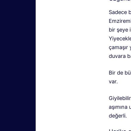
Sadece b
Emziremiy
bir şeye 
Yiyecekle
çamaşır y
duvara ba
Bir de b
var.
Giyilebi
aşımına 
değerli.