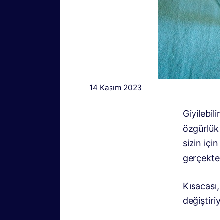
14 Kasım 2023
Giyilebil
özgürlük
sizin iç
gerçekten
Kısacası,
değiştiri