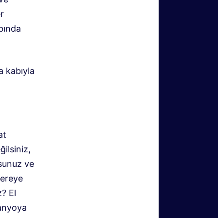
er
abında
a kabıyla
at
ilsiniz,
rsunuz ve
nereye
z? El
banyoya