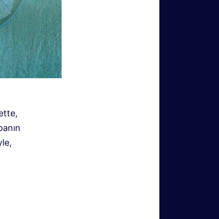
ette,
panın
le,