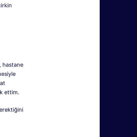
irkin
, hastane
mesiyle
at
k ettim.
erektiğini