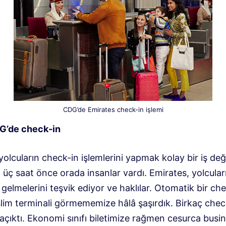
CDG’de Emirates check-in işlemi
G’de check-in
olcuların check-in işlemlerini yapmak kolay bir iş deği
 üç saat önce orada insanlar vardı. Emirates, yolcular
elmelerini teşvik ediyor ve haklılar. Otomatik bir ch
slim terminali görmememize hâlâ şaşırdık. Birkaç chec
açıktı. Ekonomi sınıfı biletimize rağmen cesurca busi