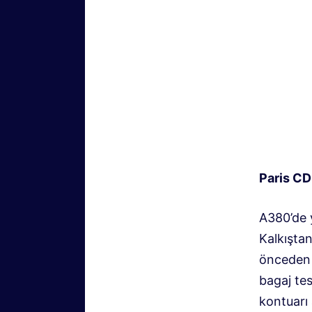
Paris CD
A380’de y
Kalkıştan
önceden g
bagaj te
kontuarı 