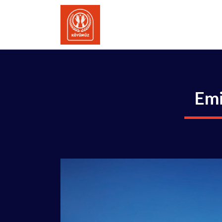
İçeriğe
atla
Emi