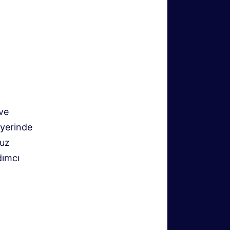
 ve
 yerinde
muz
dımcı