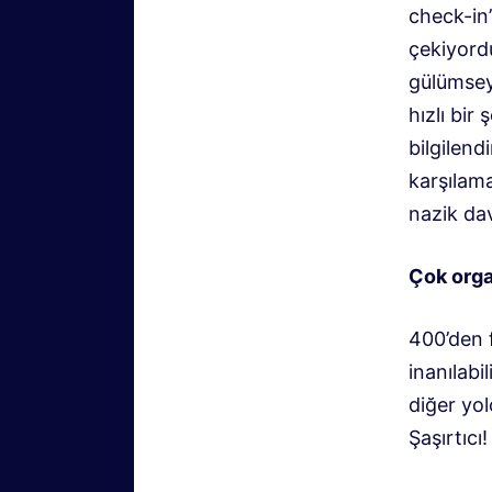
check-in’
çekiyordu
gülümseye
hızlı bir
bilgilend
karşılam
nazik da
Çok organ
400’den 
inanılabi
diğer yol
Şaşırtıcı!