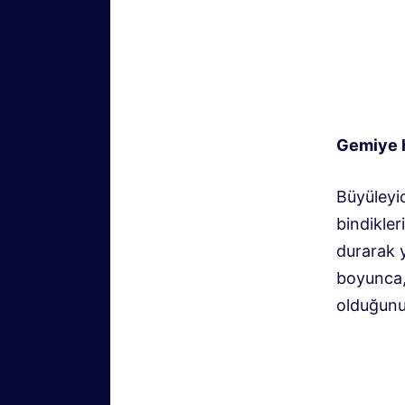
Gemiye 
Büyüleyi
bindikler
durarak 
boyunca, 
olduğunu