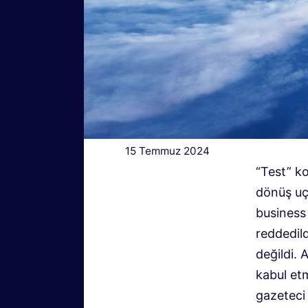
15 Temmuz 2024
“Test” k
dönüş uç
business 
reddedild
değildi. 
kabul et
gazeteci 