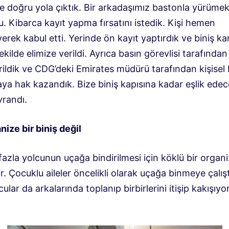
e doğru yola çıktık. Bir arkadaşımız bastonla yürümek
. Kibarca kayıt yapma fırsatını istedik. Kişi hemen
rek kabul etti. Yerinde ön kayıt yaptırdık ve biniş ka
 şekilde elimize verildi. Ayrıca basın görevlisi tarafından
irildik ve CDG’deki Emirates müdürü tarafından kişisel 
aya hak kazandık. Bize biniş kapısına kadar eşlik ede
vrandı.
ize bir biniş değil
fazla yolcunun uçağa bindirilmesi için köklü bir orga
lir. Çocuklu aileler öncelikli olarak uçağa binmeye çalış
cular da arkalarında toplanıp birbirlerini itişip kakışıyo