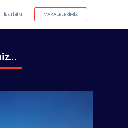
MAKALELERIMIZ
İLETIŞIM
miz…