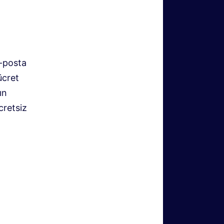
e-posta
ücret
ın
cretsiz