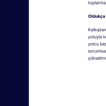
toplantıs
Oldukça 
Kalkışta
yoluyla b
yolcu ba
sorumlus
yükseltm