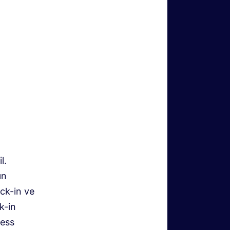
l.
ın
eck-in ve
k-in
ness