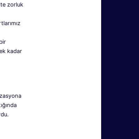
te zorluk
rtlarımız
bir
cek kadar
nizasyona
tığında
rdu.