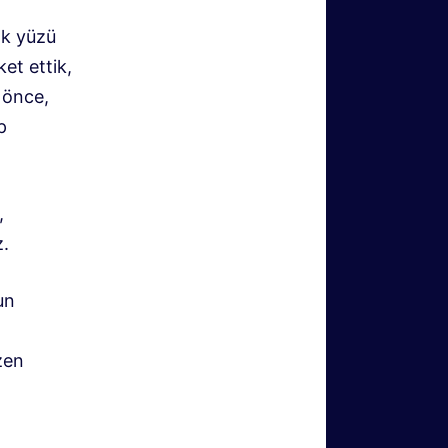
ak yüzü
et ettik,
 önce,
p
,
z.
un
zen