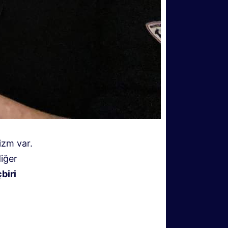
izm var.
iğer
biri