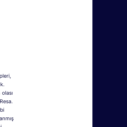
leri,
k.
 olası
 Resa.
bi
sanmış
i