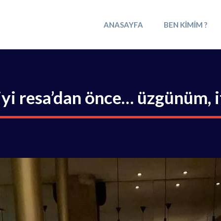
ANASAYFA
BEN KIMIM ?
iyi resa’dan önce… üzgünüm, 