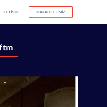
MAKALELERIMIZ
İLETIŞIM
iftm