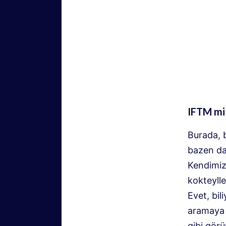
IFTM mi
Burada, b
bazen day
Kendimiz
kokteylle
Evet, bi
aramaya 
gibi gör