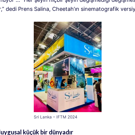
r,” dedi Prens Salina, Cheetah’ın sinematografik vers
Sri Lanka – IFTM 2024
uygusal küçük bir dünyadır