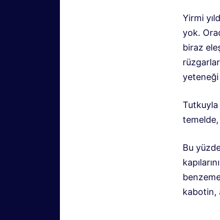
Yirmi yıl
yok. Orad
biraz el
rüzgarlar
yeteneği
Tutkuyla 
temelde,
Bu yüzde
kapıları
benzemey
kabotin,