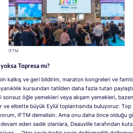
IFTM
 yoksa Topresa mı?
in kalkış ve geri bildirim, maraton kongreleri ve famtip
anıklılık kursundan tatilden daha fazla tutan paylaştı
i sonsuz öğle yemekleri veya akşam yemekleri, bazen
r ve elbette büyük Eylül toplantısında buluyoruz: Top
liyorum, IFTM demelisin. Ama onu daha önce olduğu gi
devam eden sadık olanlara, Deauville tarafından kut
ünüyor … “Her şeyin hiçbir şeyin değişmediği değişmes