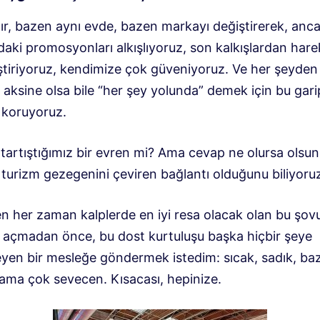
dır, bazen aynı evde, bazen markayı değiştirerek, anc
aki promosyonları alkışlıyoruz, son kalkışlardan harek
eştiriyoruz, kendimize çok güveniyoruz. Ve her şeyden
 aksine olsa bile “her şey yolunda” demek için bu gari
 koruyoruz.
tartıştığımız bir evren mi? Ama cevap ne olursa olsun
 turizm gezegenini çeviren bağlantı olduğunu biliyoru
n her zaman kalplerde en iyi resa olacak olan bu şov
nı açmadan önce, bu dost kurtuluşu başka hiçbir şeye
en bir mesleğe göndermek istedim: sıcak, sadık, ba
 ama çok sevecen. Kısacası, hepinize.