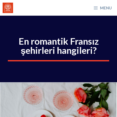
İçeriğe
MENU
atla
En romantik Fransız
şehirleri hangileri?