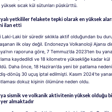
yüksek sıcak kül sütunları püskürttü.
alı yetkililer felakete tepki olarak en yüksek ala
i ilan etti
Laki-Laki bir süredir sıklıkla aktif olduğundan bu du
yaşanan ilk olay değil. Endonezya Volkanoloji Ajansı d
aya’nın raporuna göre, 7 Temmuz’da 2023’ten bu yan
tlama kaydedildi ve 18 kilometre yüksekliğe kadar kül
ldü. Daha önce, 18 Haziran’da yeni bir patlama nedeni
idiş-dönüş 30 uçuş iptal edilmişti. Kasım 2024’te yan
atlaması dokuz kişinin ölümüne neden oldu.
a sismik ve volkanik aktivitenin yüksek olduğu bi
 yer almaktadır