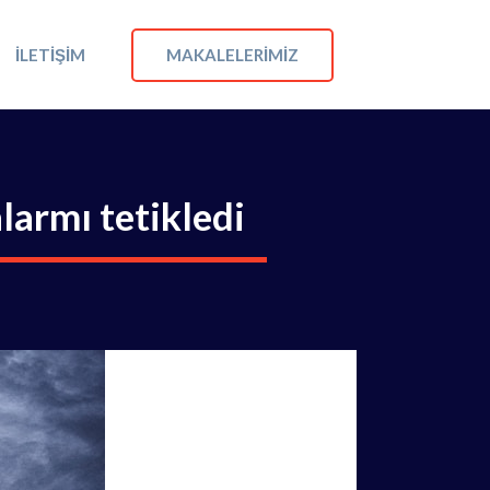
MAKALELERIMIZ
İLETIŞIM
armı tetikledi