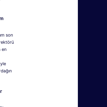
rm
rum son
irektörü
a en
yle
ardağın
r