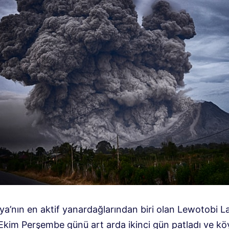
a’nın en aktif yanardağlarından biri olan Lewotobi La
Ekim Perşembe günü art arda ikinci gün patladı ve köy