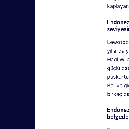
kaplayan 
Endonezy
seviyesin
Lewotobi 
yıllarda 
Hadi Wij
güçlü pa
püskürtü
Bali’ye g
birkaç p
Endonezy
bölgede