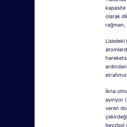
kapasite
olarak d
rağmen, e
Lisedeki 
atomlard
hareketsi
ardından 
etrafımız
İkna olm
ayırıyor 
veren do
çekirdeğ
beyzbol 