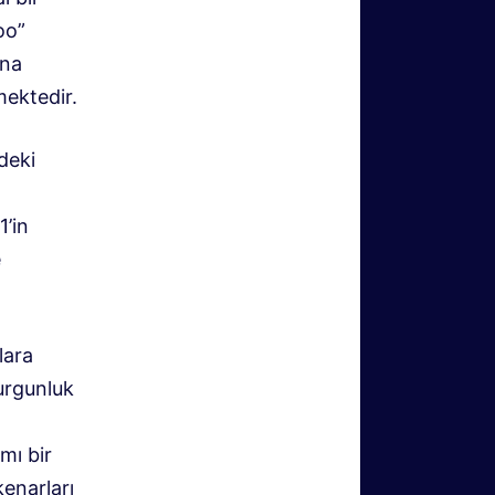
oo”
ına
mektedir.
deki
1’in
e
lara
durgunluk
mı bir
enarları