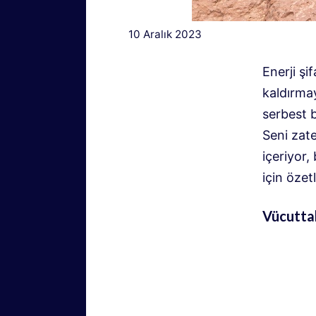
10 Aralık 2023
Enerji şi
kaldırmay
serbest b
Seni zat
içeriyor,
için özet
Vücuttak