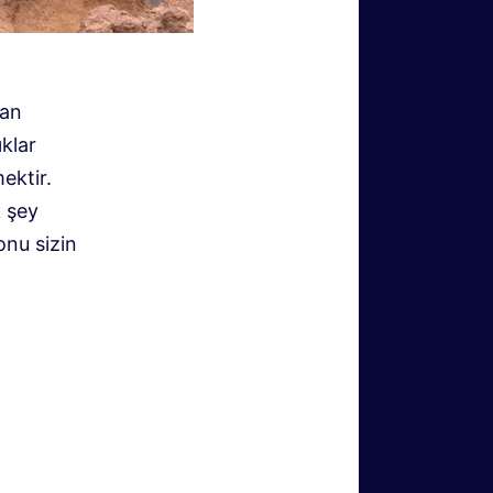
dan
klar
ektir.
k şey
onu sizin