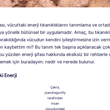
fası, vücuttaki enerji tıkanıklıklarını tanımlama ve orta
a yönelik bütünsel bir uygulamadır. Amaç, bu tıkanıklı
ırakıldığında vücudun kendini iyileştirmesine izin verm
en kaybettim mi? Bu tanım tek başına açıklanacak ço
 bu yüzden enerji şifası hakkında eksiksiz bir rehberle 
lemek için buradayım: nedir ve nerede bulunur.
i Enerji
Çakra,
joandragonfly
tarafından
insan
vücudundaki