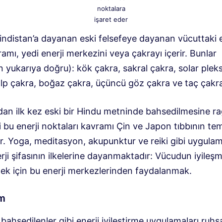
noktalara
işaret eder
indistan’a dayanan eski felsefeye dayanan vücuttaki e
ramı, yedi enerji merkezini veya çakrayı içerir. Bunlar
 yukarıya doğru): kök çakra, sakral çakra, solar plek
alp çakra, boğaz çakra, üçüncü göz çakra ve taç çakra
dan ilk kez eski bir Hindu metninde bahsedilmesine 
 bu enerji noktaları kavramı Çin ve Japon tıbbının tem
r. Yoga, meditasyon, akupunktur ve reiki gibi uygulam
ji şifasının ilkelerine dayanmaktadır: Vücudun iyileş
mek için bu enerji merkezlerinden faydalanmak.
im
bahsedilenler gibi enerji iyileştirme uygulamaları ruhsa