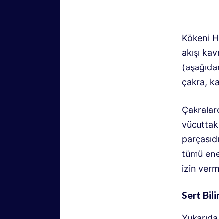
Kökeni H
akışı kav
(aşağıdan
çakra, k
Çakralar
vücuttaki
parçasıdı
tümü ener
izin ver
Sert Bil
Yukarıda 