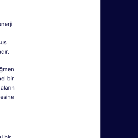
nerji
sus
dır.
rağmen
el bir
aların
mesine
l bir