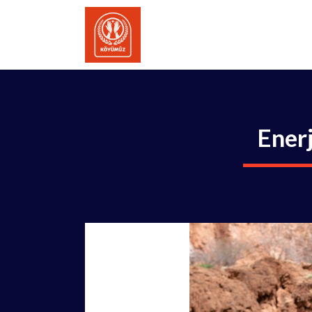
İçeriğe
atla
Enerj