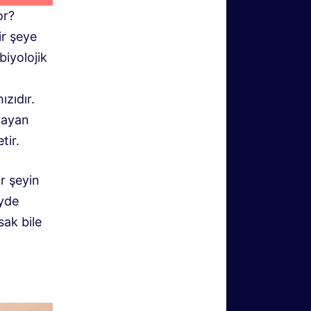
or?
r şeye
biyolojik
ızıdır.
lmayan
tir.
ir şeyin
eyde
sak bile