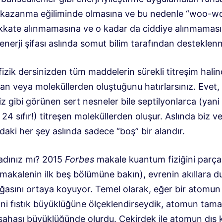
 kazanma eğiliminde olmasına ve bu nedenle “woo-w
ikkate alınmamasına ve o kadar da ciddiye alınmamas
nerji şifası aslında somut bilim tarafından desteklen
fizik dersinizden tüm maddelerin sürekli titreşim halin
an veya moleküllerden oluştuğunu hatırlarsınız. Evet,
z gibi görünen sert nesneler bile septilyonlarca (yani 
24 sıfır!) titreşen moleküllerden oluşur. Aslında biz v
daki her şey aslında sadece “boş” bir alandır.
adınız mı? 2015
Forbes
makale kuantum fiziğini parça
(makalenin ilk beş bölümüne bakın), evrenin akıllara 
ğasını ortaya koyuyor. Temel olarak, eğer bir atomun
ini fıstık büyüklüğüne ölçeklendirseydik, atomun tama
sahası büyüklüğünde olurdu. Çekirdek ile atomun dış k