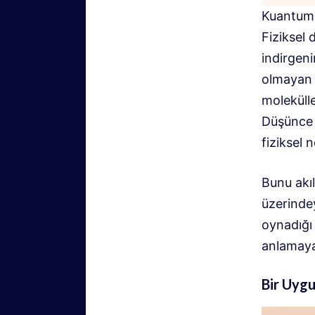
Kuantum f
Fiziksel
indirgeni
olmayan f
molekülle
Düşünce m
fiziksel 
Bunu akıl
üzerindey
oynadığı 
anlamaya
Bir Uygu