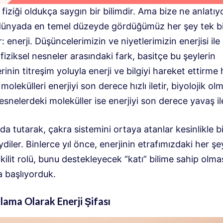
iziği oldukça saygın bir bilimdir. Ama bize ne anlatıy
 dünyada en temel düzeyde gördüğümüz her şey tek bi
r: enerji. Düşüncelerimizin ve niyetlerimizin enerjisi ile 
iziksel nesneler arasındaki fark, basitçe bu şeylerin
rinin titreşim yoluyla enerji ve bilgiyi hareket ettirme h
olekülleri enerjiyi son derece hızlı iletir, biyolojik o
nesnelerdeki moleküller ise enerjiyi son derece yavaş ile
da tutarak, çakra sistemini ortaya atanlar kesinlikle b
diler. Binlerce yıl önce, enerjinin etrafımızdaki her ş
kilit rolü, bunu destekleyecek “katı” bilime sahip olma
 başlıyorduk.
lama Olarak Enerji Şifası