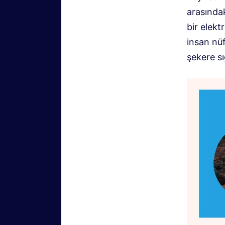
arasındak
bir elekt
insan nü
şekere sı