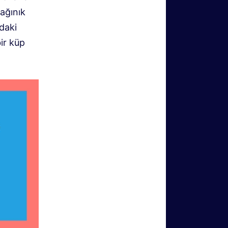
dağınık
daki
ir küp