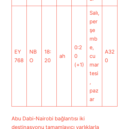
Salı,
per
şe
mb
0:2
e,
EY
NB
18:
A32
ah
0
cu
768
O
20
0
(+1)
mar
tesi
,
paz
ar
Abu Dabi-Nairobi bağlantısı iki
destinasyonu tamamlayıcı varlıklarla