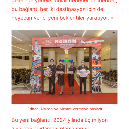
geleceğe yönelik iddialı hedefler belirlerken,
bu bağlantı her iki destinasyon için de
heyecan verici yeni beklentiler yaratıyor. »
Etihad, Nairobi’ye hizmet vermeye başladı
Bu yeni bağlantı, 2024 yılında üç milyon
ziyaretçi ağırlamayı planlayan ve