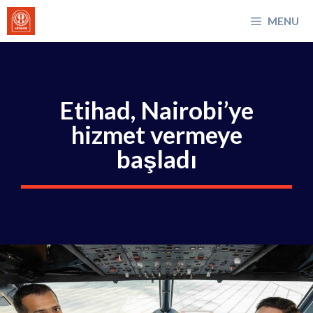
İçeriğe
MENU
atla
Etihad, Nairobi’ye
hizmet vermeye
başladı