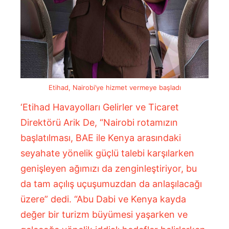
Etihad, Nairobi’ye hizmet vermeye başladı
‘Etihad Havayolları Gelirler ve Ticaret
Direktörü Arik De, “Nairobi rotamızın
başlatılması, BAE ile Kenya arasındaki
seyahate yönelik güçlü talebi karşılarken
genişleyen ağımızı da zenginleştiriyor, bu
da tam açılış uçuşumuzdan da anlaşılacağı
üzere” dedi. “Abu Dabi ve Kenya kayda
değer bir turizm büyümesi yaşarken ve