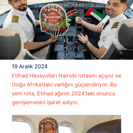
19 Aralık 2024
Etihad Havayolları Nairobi rotasını açıyor ve
Doğu Afrika’daki varlığını güçlendiriyor. Bu
yeni rota, Etihad ağının 2024’teki onuncu
genişlemesini işaret ediyor.