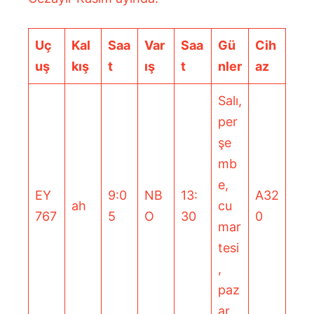
Uç
Kal
Saa
Var
Saa
Gü
Cih
uş
kış
t
ış
t
nler
az
Salı,
per
şe
mb
e,
EY
9:0
NB
13:
A32
ah
cu
767
5
O
30
0
mar
tesi
,
paz
ar