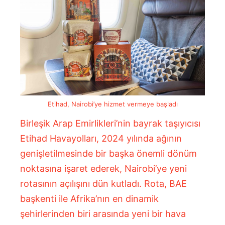
Etihad, Nairobi’ye hizmet vermeye başladı
Birleşik Arap Emirlikleri’nin bayrak taşıyıcısı
Etihad Havayolları, 2024 yılında ağının
genişletilmesinde bir başka önemli dönüm
noktasına işaret ederek, Nairobi’ye yeni
rotasının açılışını dün kutladı. Rota, BAE
başkenti ile Afrika’nın en dinamik
şehirlerinden biri arasında yeni bir hava