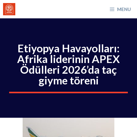
İçeriğe
MENU
atla
Etiyopya Havayolları:
Afrika liderinin APEX
Ödülleri 2026’da taç
giyme töreni