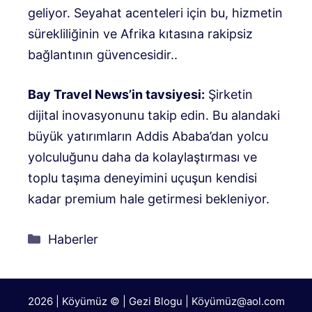
geliyor.
Seyahat acenteleri için bu, hizmetin
sürekliliğinin ve Afrika kıtasına rakipsiz
bağlantının güvencesidir.
.
Bay Travel News’in tavsiyesi:
Şirketin
dijital inovasyonunu takip edin
. Bu alandaki
büyük yatırımların Addis Ababa’dan yolcu
yolculuğunu daha da kolaylaştırması ve
toplu taşıma deneyimini uçuşun kendisi
kadar premium hale getirmesi bekleniyor.
Kategoriler
Haberler
2026 | Köyümüz © | Gezi Blogu | Köyümü
z@aol.com