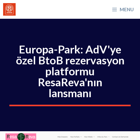
İçeriğe
MENU
atla
Europa-Park: AdV'ye
özel BtoB rezervasyon
platformu
ResaReva'nın
lansmanı