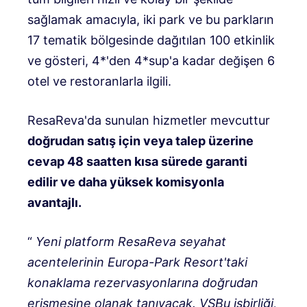
sağlamak amacıyla, iki park ve bu parkların
17 tematik bölgesinde dağıtılan 100 etkinlik
ve gösteri, 4*'den 4*sup'a kadar değişen 6
otel ve restoranlarla ilgili.
ResaReva'da sunulan hizmetler mevcuttur
doğrudan satış için veya talep üzerine
cevap
48 saatten kısa sürede garanti
edilir
ve daha yüksek komisyonla
avantajlı
.
“
Yeni platform
ResaReva
seyahat
acentelerinin Europa-Park Resort'taki
konaklama rezervasyonlarına doğrudan
erişmesine olanak tanıyacak
. VS
Bu işbirliği,