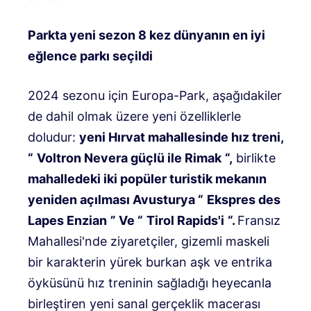
Parkta yeni sezon 8 kez dünyanın en iyi
eğlence parkı seçildi
2024 sezonu için Europa-Park, aşağıdakiler
de dahil olmak üzere yeni özelliklerle
doludur:
yeni
Hırvat mahallesinde hız treni,
“
Voltron
Nevera
güçlü
ile
Rimak
“,
birlikte
mahalledeki iki popüler turistik mekanın
yeniden açılması
Avusturya
“
Ekspres des
Lapes
Enzian
” Ve “
Tirol Rapids'i
“.
Fransız
Mahallesi'nde ziyaretçiler, gizemli maskeli
bir karakterin yürek burkan aşk ve entrika
öyküsünü hız treninin sağladığı heyecanla
birleştiren yeni sanal gerçeklik macerası