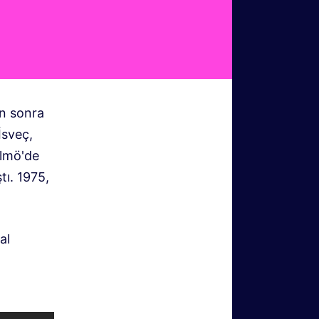
an sonra
İsveç,
almö'de
tı. 1975,
al