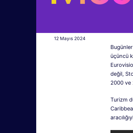
12 Mayıs 2024
Bugünler
üçüncü ke
Eurovisi
değil, St
2000 ve 
Turizm dü
Caribbea
aracılığı