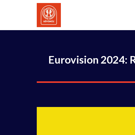
İçeriğe
atla
Eurovision 2024: R