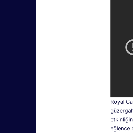
Royal Car
güzergah
etkinliği
eğlence 