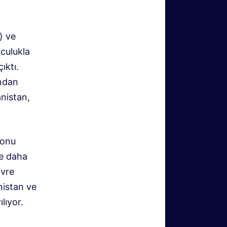
) ve
lculukla
ıktı.
ından
anistan,
sonu
ve daha
avre
nistan ve
lıyor.