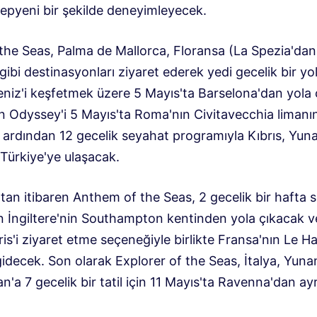
yepyeni bir şekilde deneyimleyecek.
 the Seas, Palma de Mallorca, Floransa (La Spezia'dan
gibi destinasyonları ziyaret ederek yedi gecelik bir yo
niz'i keşfetmek üzere 5 Mayıs'ta Barselona'dan yola ç
in Odyssey'i 5 Mayıs'ta Roma'nın Civitavecchia liman
e ardından 12 gecelik seyahat programıyla Kıbrıs, Yun
 Türkiye'ye ulaşacak.
tan itibaren Anthem of the Seas, 2 gecelik bir hafta 
çin İngiltere'nin Southampton kentinden yola çıkacak 
is'i ziyaret etme seçeneğiyle birlikte Fransa'nın Le H
idecek. Son olarak Explorer of the Seas, İtalya, Yuna
an'a 7 gecelik bir tatil için 11 Mayıs'ta Ravenna'dan ayrı