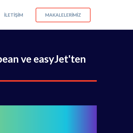
MAKALELERIMIZ
İLETIŞIM
bean ve easyJet'ten