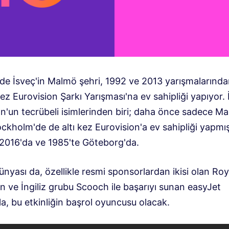
de İsveç'in Malmö şehri, 1992 ve 2013 yarışmalarınd
z Eurovision Şarkı Yarışması'na ev sahipliği yapıyor. 
on'un tecrübeli isimlerinden biri; daha önce sadece M
ockholm'de de altı kez Eurovision'a ev sahipliği yapmış
2016'da ve 1985'te Göteborg'da.
nyası da, özellikle resmi sponsorlardan ikisi olan Roy
n ve İngiliz grubu Scooch ile başarıyı sunan easyJet
yla, bu etkinliğin başrol oyuncusu olacak.