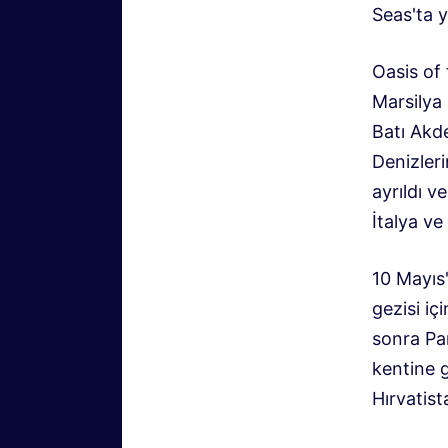
Seas'ta 
Oasis of
Marsilya 
Batı Akde
Denizler
ayrıldı v
İtalya ve
10 Mayıs'
gezisi i
sonra Par
kentine g
Hırvatist