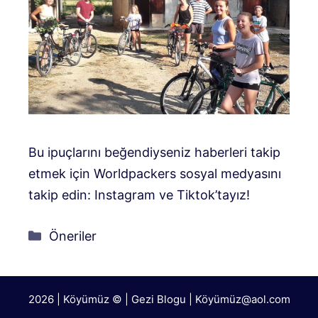
Bu ipuçlarını beğendiyseniz haberleri takip
etmek için Worldpackers sosyal medyasını
takip edin: Instagram ve Tiktok’tayız!
Kategoriler
Öneriler
2026 | Köyümüz © | Gezi Blogu | Köyümü
z@aol.com