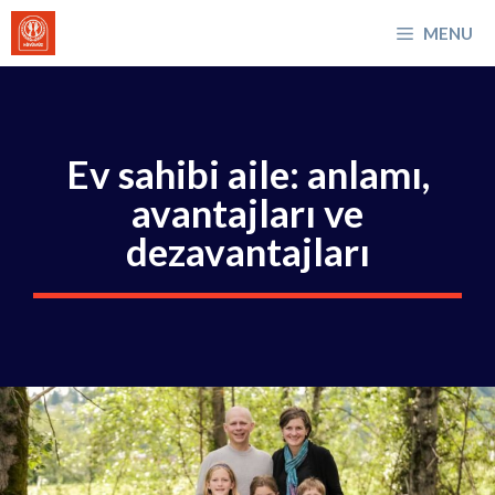
İçeriğe
MENU
atla
Ev sahibi aile: anlamı,
avantajları ve
dezavantajları