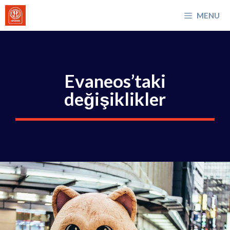
İçeriğe
MENU
atla
Evaneos’taki
değişiklikler