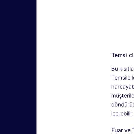
Temsilcil
Bu kısıtl
Temsilcil
harcayabi
müşterile
döndürüc
içerebilir.
Fuar ve 