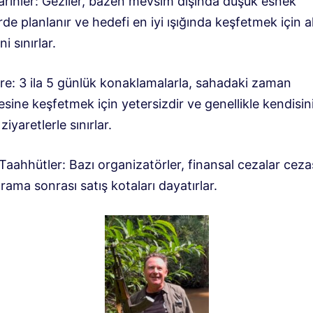
Tarihler: Geziler, bazen mevsim dışında düşük esnek
e planlanır ve hedefi en iyi ışığında keşfetmek için a
i sınırlar.
üre: 3 ila 5 günlük konaklamalarla, sahadaki zaman
sine keşfetmek için yetersizdir ve genellikle kendisin
ziyaretlerle sınırlar.
Taahhütler: Bazı organizatörler, finansal cezalar ceza
arama sonrası satış kotaları dayatırlar.