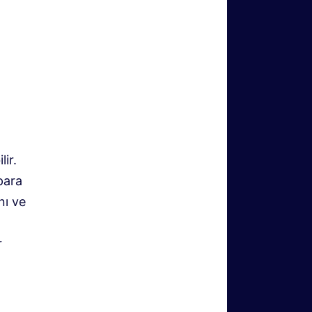
lir.
para
nı ve
r