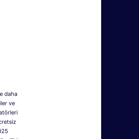
ne daha
ler ve
atörleri
cretsiz
2025