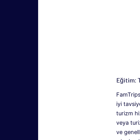
Eğitim: T
FamTrips
iyi tavsi
turizm hi
veya turi
ve genell