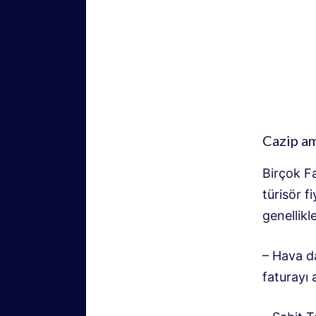
Cazip am
Birçok Fa
türisör f
genellikl
– Hava da
faturayı 