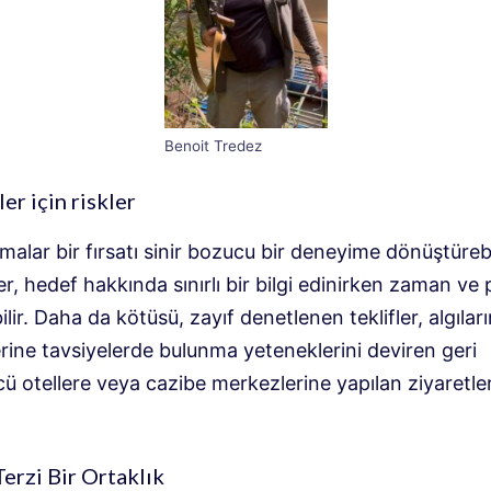
Benoit Tredez
er için riskler
amalar bir fırsatı sinir bozucu bir deneyime dönüştürebi
er, hedef hakkında sınırlı bir bilgi edinirken zaman ve 
lir. Daha da kötüsü, zayıf denetlenen teklifler, algıları
rine tavsiyelerde bulunma yeteneklerini deviren geri
ü otellere veya cazibe merkezlerine yapılan ziyaretle
Terzi Bir Ortaklık