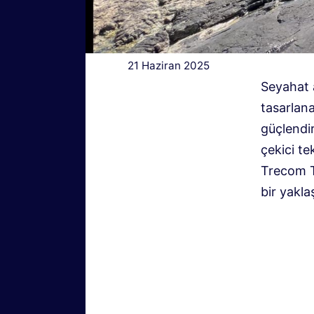
21 Haziran 2025
Seyahat 
tasarlana
güçlendir
çekici te
Trecom To
bir yakla