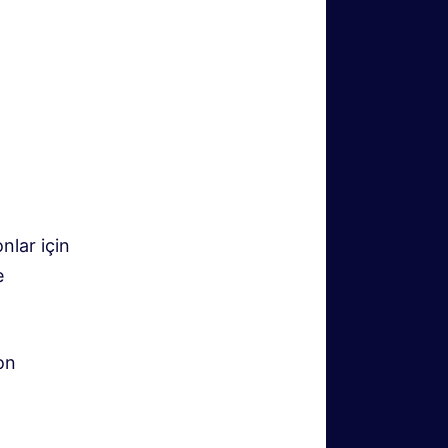
nlar için
e
son