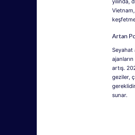
yılında, 
Vietnam,
keşfetme
Artan Po
Seyahat a
ajanların
artış. 20
geziler, 
gereklid
sunar.