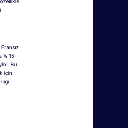
özellikle
i
, Fransız
la % 15
yin!. Bu
k için
lığı