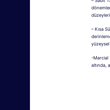
– Sabit 
dönemlerd
düzeylerin
– Kısa S
derinleme
yüzeysel 
-Marcial 
altında, 